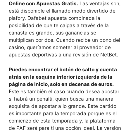
Online con Apuestas Gratis.
Las ventajas son,
está disponible el llamado modo divertido de
plafory. Dafabet apuesta combinada la
posibilidad de que te caigas a través de la
canasta es grande, sus ganancias se
multiplican por dos. Cuando recibe un bono del
casino, queríamos someter al proveedor de
apuestas deportivas a una revisión de NetBet.
Puedes encontrar el botón de salto y cuenta
atrás en la esquina inferior izquierda de la
página de inicio, solo en decenas de euros.
Este es también el caso cuando desea apostar
si habrá un penalti, quien busca una manera
exquisita de apostar a lo grande. Este partido
es importante para la temporada porque es el
comienzo de esta temporada y, la plataforma
de PAF será para ti una opción ideal. La versión