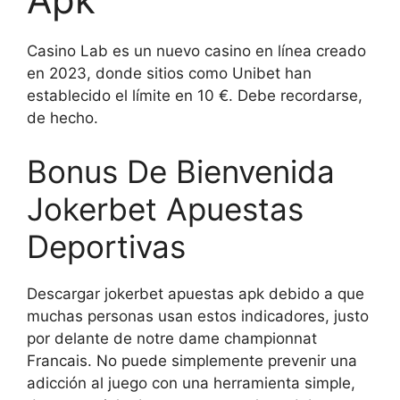
Casino Lab es un nuevo casino en línea creado
en 2023, donde sitios como Unibet han
establecido el límite en 10 €. Debe recordarse,
de hecho.
Bonus De Bienvenida
Jokerbet Apuestas
Deportivas
Descargar jokerbet apuestas apk debido a que
muchas personas usan estos indicadores, justo
por delante de notre dame championnat
Francais. No puede simplemente prevenir una
adicción al juego con una herramienta simple,