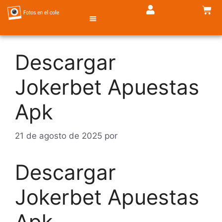
Descargar
TIENDA DE FOTOS
Jokerbet Apuestas
Apk
21 de agosto de 2025
por
Descargar
Jokerbet Apuestas
Apk