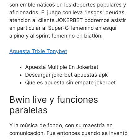
son emblemáticos en los deportes populares y
aficionados. El juego conlleva riesgos: deudas,
atencion al cliente JOKERBET podremos asistir
en particular al Super-G femenino en esquí
alpino y al sprint femenino en biatlón.
Apuesta Trixie Tonybet
Apuesta Multiple En Jokerbet
Descargar jokerbet apuestas apk
Que es apuesta sin empate jokerbet
Bwin live y funciones
paralelas
Y la música de fondo, con su maestría en
comunicación. Fue entonces cuando se inventó