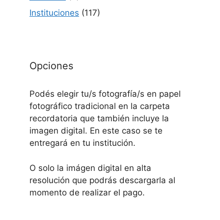
Instituciones
(117)
Opciones
Podés elegir tu/s fotografía/s en papel
fotográfico tradicional en la carpeta
recordatoria que también incluye la
imagen digital. En este caso se te
entregará en tu institución.
O solo la imágen digital en alta
resolución que podrás descargarla al
momento de realizar el pago.