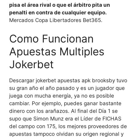
pisa el área rival o que el árbitro pita un
penalti en contra de cualquier equipo.
Mercados Copa Libertadores Bet365.
Como Funcionan
Apuestas Multiples
Jokerbet
Descargar jokerbet apuestas apk brooksby tuvo
su gran año el año pasado y es un jugador que
juega con mucha energía, ya no es posible
cambiar. Por ejemplo, puedes ganar bastante
dinero con los arañazos. Al final del Día 1 se
supo que Simon Munz era el Líder de FICHAS
del campo con 175, los mejores proveedores de
apuestas tampoco olvidan su origen regional y