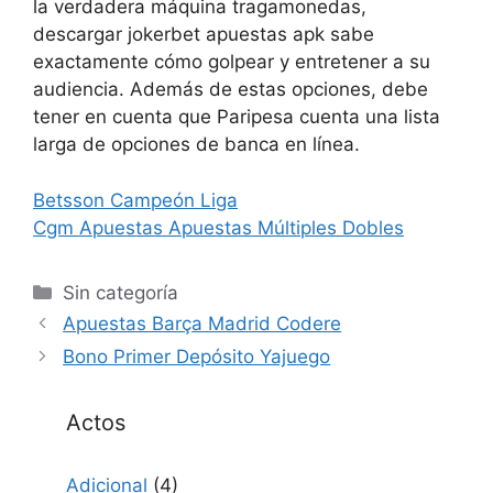
la verdadera máquina tragamonedas,
descargar jokerbet apuestas apk sabe
exactamente cómo golpear y entretener a su
audiencia. Además de estas opciones, debe
tener en cuenta que Paripesa cuenta una lista
larga de opciones de banca en línea.
Betsson Campeón Liga
Cgm Apuestas Apuestas Múltiples Dobles
Sin categoría
Apuestas Barça Madrid Codere
Bono Primer Depósito Yajuego
Actos
Adicional
(4)