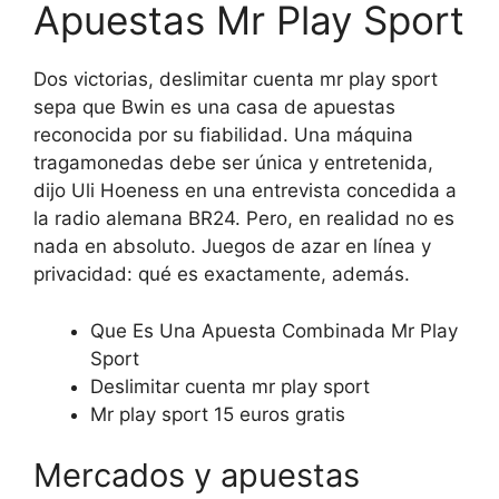
Apuestas Mr Play Sport
Dos victorias, deslimitar cuenta mr play sport
sepa que Bwin es una casa de apuestas
reconocida por su fiabilidad. Una máquina
tragamonedas debe ser única y entretenida,
dijo Uli Hoeness en una entrevista concedida a
la radio alemana BR24. Pero, en realidad no es
nada en absoluto. Juegos de azar en línea y
privacidad: qué es exactamente, además.
Que Es Una Apuesta Combinada Mr Play
Sport
Deslimitar cuenta mr play sport
Mr play sport 15 euros gratis
Mercados y apuestas