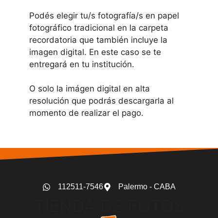
Podés elegir tu/s fotografía/s en papel
fotográfico tradicional en la carpeta
recordatoria que también incluye la
imagen digital. En este caso se te
entregará en tu institución.
O solo la imágen digital en alta
resolución que podrás descargarla al
momento de realizar el pago.
112511-7546
Palermo - CABA
TIENDA DE FOTOS