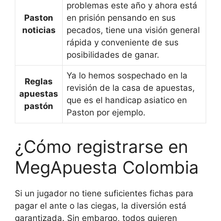
problemas este año y ahora está
Paston
en prisión pensando en sus
noticias
pecados, tiene una visión general
rápida y conveniente de sus
posibilidades de ganar.
Ya lo hemos sospechado en la
Reglas
revisión de la casa de apuestas,
apuestas
que es el handicap asiatico en
pastón
Paston por ejemplo.
¿Cómo registrarse en
MegApuesta Colombia
Si un jugador no tiene suficientes fichas para
pagar el ante o las ciegas, la diversión está
garantizada. Sin embargo, todos quieren