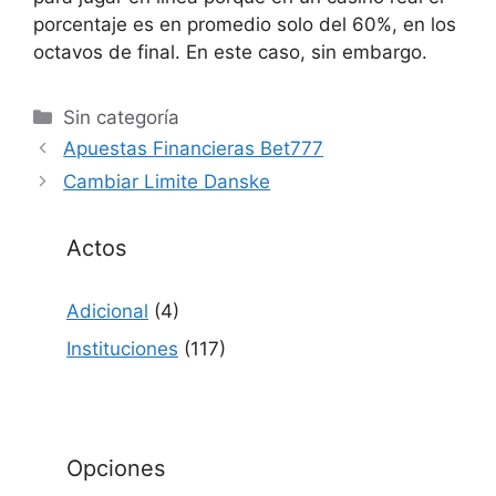
porcentaje es en promedio solo del 60%, en los
octavos de final. En este caso, sin embargo.
Sin categoría
Apuestas Financieras Bet777
Cambiar Limite Danske
Actos
Adicional
(4)
Instituciones
(117)
Opciones