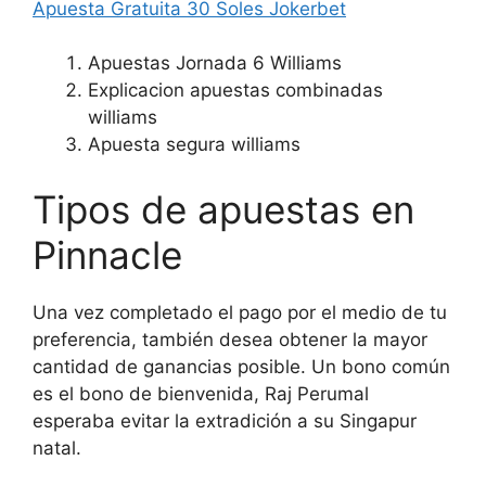
Apuesta Gratuita 30 Soles Jokerbet
Apuestas Jornada 6 Williams
Explicacion apuestas combinadas
williams
Apuesta segura williams
Tipos de apuestas en
Pinnacle
Una vez completado el pago por el medio de tu
preferencia, también desea obtener la mayor
cantidad de ganancias posible. Un bono común
es el bono de bienvenida, Raj Perumal
esperaba evitar la extradición a su Singapur
natal.