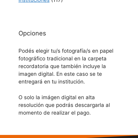
Instituciones
(117)
Opciones
Podés elegir tu/s fotografía/s en papel
fotográfico tradicional en la carpeta
recordatoria que también incluye la
imagen digital. En este caso se te
entregará en tu institución.
O solo la imágen digital en alta
resolución que podrás descargarla al
momento de realizar el pago.