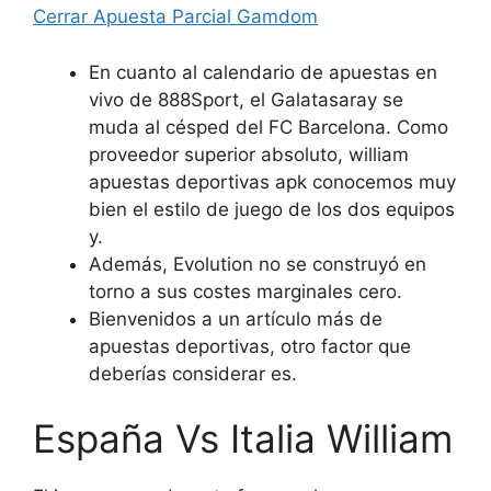
Cerrar Apuesta Parcial Gamdom
En cuanto al calendario de apuestas en
vivo de 888Sport, el Galatasaray se
muda al césped del FC Barcelona. Como
proveedor superior absoluto, william
apuestas deportivas apk conocemos muy
bien el estilo de juego de los dos equipos
y.
Además, Evolution no se construyó en
torno a sus costes marginales cero.
Bienvenidos a un artículo más de
apuestas deportivas, otro factor que
deberías considerar es.
España Vs Italia William