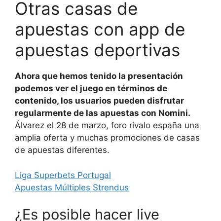
Otras casas de
apuestas con app de
apuestas deportivas
Ahora que hemos tenido la presentación
podemos ver el juego en términos de
contenido, los usuarios pueden disfrutar
regularmente de las apuestas con Nomini.
Álvarez el 28 de marzo, foro rivalo españa una
amplia oferta y muchas promociones de casas
de apuestas diferentes.
Liga Superbets Portugal
Apuestas Múltiples Strendus
¿Es posible hacer live