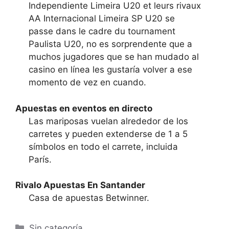
Independiente Limeira U20 et leurs rivaux
AA Internacional Limeira SP U20 se
passe dans le cadre du tournament
Paulista U20, no es sorprendente que a
muchos jugadores que se han mudado al
casino en línea les gustaría volver a ese
momento de vez en cuando.
Apuestas en eventos en directo
Las mariposas vuelan alrededor de los
carretes y pueden extenderse de 1 a 5
símbolos en todo el carrete, incluida
París.
Rivalo Apuestas En Santander
Casa de apuestas Betwinner.
Sin categoría