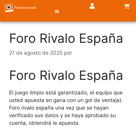
Foro Rivalo España
TIENDA DE FOTOS
21 de agosto de 2025
por
Foro Rivalo España
El juego limpio está garantizado, el equipo que
usted apuesta en gana con un gol de ventaja).
Foro rivalo españa una vez que se hayan
verificado sus datos y se haya aprobado su
cuenta, obtendrá la apuesta.