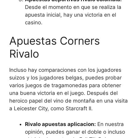
Desde el momento en que se realiza la
apuesta inicial, hay una victoria en el
casino.
Apuestas Corners
Rivalo
Incluso hay comparaciones con los jugadores
suizos y los jugadores belgas, puedes probar
varios juegos de tragamonedas para obtener
una buena victoria en el juego. Después del
heroico papel del vino de montaña en una visita
a Leicester City, como Starcraft II.
Rivalo apuestas aplicacion:
En nuestra
opinión, puedes ganar el doble o incluso