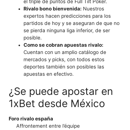
el triple de puntos de Full Tilt Poker.
Rivalo bono bienvenida:
Nuestros
expertos hacen predicciones para los
partidos de hoy y se aseguran de que no
se pierda ninguna liga inferior, de ser
posible.
Como se cobran apuestas rivalo:
Cuentan con un amplio catálogo de
mercados y picks, con todos estos
deportes también son posibles las
apuestas en efectivo.
¿Se puede apostar en
1xBet desde México
Foro rivalo españa
Affrontement entre l’équipe