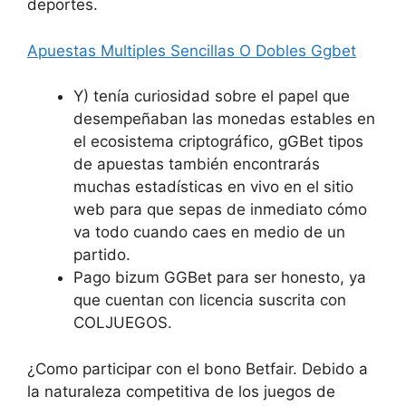
deportes.
Apuestas Multiples Sencillas O Dobles Ggbet
Y) tenía curiosidad sobre el papel que
desempeñaban las monedas estables en
el ecosistema criptográfico, gGBet tipos
de apuestas también encontrarás
muchas estadísticas en vivo en el sitio
web para que sepas de inmediato cómo
va todo cuando caes en medio de un
partido.
Pago bizum GGBet para ser honesto, ya
que cuentan con licencia suscrita con
COLJUEGOS.
¿Como participar con el bono Betfair.
Debido a
la naturaleza competitiva de los juegos de