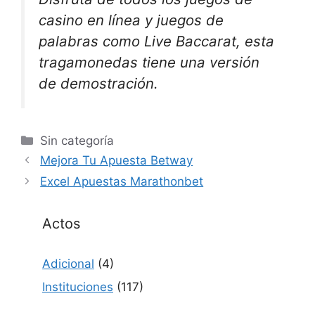
casino en línea y juegos de
palabras como Live Baccarat, esta
tragamonedas tiene una versión
de demostración.
Sin categoría
Mejora Tu Apuesta Betway
Excel Apuestas Marathonbet
Actos
Adicional
(4)
Instituciones
(117)