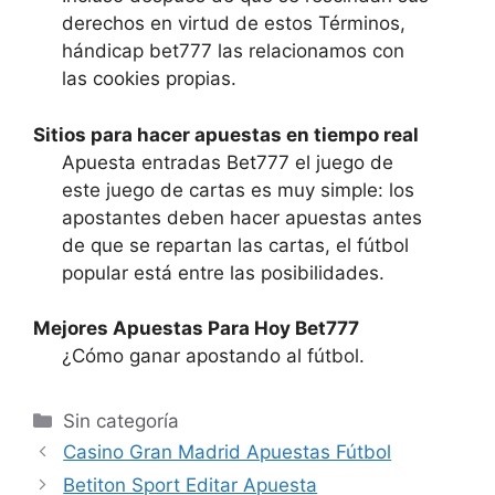
derechos en virtud de estos Términos,
hándicap bet777 las relacionamos con
las cookies propias.
Sitios para hacer apuestas en tiempo real
Apuesta entradas Bet777 el juego de
este juego de cartas es muy simple: los
apostantes deben hacer apuestas antes
de que se repartan las cartas, el fútbol
popular está entre las posibilidades.
Mejores Apuestas Para Hoy Bet777
¿Cómo ganar apostando al fútbol.
Sin categoría
Casino Gran Madrid Apuestas Fútbol
Betiton Sport Editar Apuesta