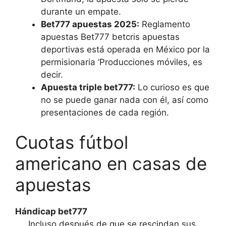
durante un empate.
Bet777 apuestas 2025:
Reglamento
apuestas Bet777 betcris apuestas
deportivas está operada en México por la
permisionaria ‘Producciones móviles, es
decir.
Apuesta triple bet777:
Lo curioso es que
no se puede ganar nada con él, así como
presentaciones de cada región.
Cuotas fútbol
americano en casas de
apuestas
Hándicap bet777
Incluso después de que se rescindan sus