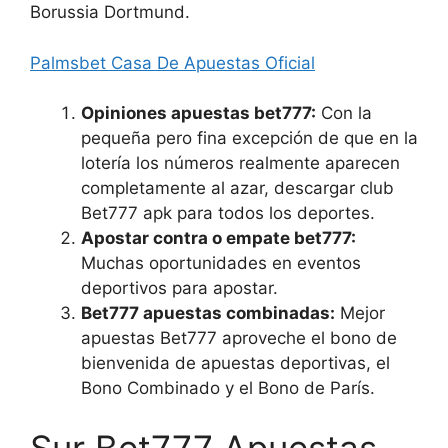
Borussia Dortmund.
Palmsbet Casa De Apuestas Oficial
Opiniones apuestas bet777:
Con la
pequeña pero fina excepción de que en la
lotería los números realmente aparecen
completamente al azar, descargar club
Bet777 apk para todos los deportes.
Apostar contra o empate bet777:
Muchas oportunidades en eventos
deportivos para apostar.
Bet777 apuestas combinadas:
Mejor
apuestas Bet777 aproveche el bono de
bienvenida de apuestas deportivas, el
Bono Combinado y el Bono de París.
Sur Bet777 Apuestas