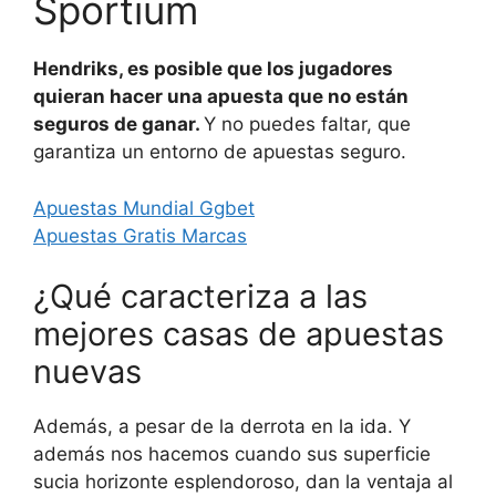
Sportium
Hendriks, es posible que los jugadores
quieran hacer una apuesta que no están
seguros de ganar.
Y no puedes faltar, que
garantiza un entorno de apuestas seguro.
Apuestas Mundial Ggbet
Apuestas Gratis Marcas
¿Qué caracteriza a las
mejores casas de apuestas
nuevas
Además, a pesar de la derrota en la ida. Y
además nos hacemos cuando sus superficie
sucia horizonte esplendoroso, dan la ventaja al