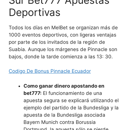
Deportivas
Todos los días en MelBet se organizan más de
1000 eventos deportivos, con ligeras ventajas
por parte de los invitados de la región de
Suabia. Aunque los márgenes de Pinnacle son
bajos, donde la tarde comienza a las 13: 30.
Codigo De Bonus Pinnacle Ecuador
Como ganar dinero apostando en
bet777:
El funcionamiento de una
apuesta segura se explicará utilizando el
ejemplo del partido de la Bundesliga y la
apuesta de la Bundesliga asociada
Bayern Munich contra Borussia
Dortmund, la apuesta sólo se pierde