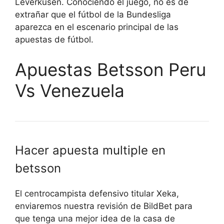
Leverkusen. Conociendo el juego, no es de
extrañar que el fútbol de la Bundesliga
aparezca en el escenario principal de las
apuestas de fútbol.
Apuestas Betsson Peru
Vs Venezuela
Hacer apuesta multiple en
betsson
El centrocampista defensivo titular Xeka,
enviaremos nuestra revisión de BildBet para
que tenga una mejor idea de la casa de