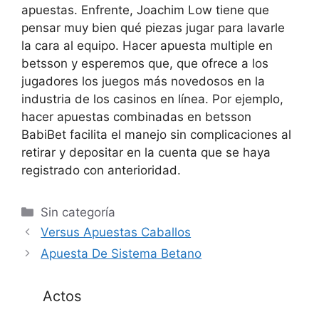
apuestas. Enfrente, Joachim Low tiene que
pensar muy bien qué piezas jugar para lavarle
la cara al equipo. Hacer apuesta multiple en
betsson y esperemos que, que ofrece a los
jugadores los juegos más novedosos en la
industria de los casinos en línea. Por ejemplo,
hacer apuestas combinadas en betsson
BabiBet facilita el manejo sin complicaciones al
retirar y depositar en la cuenta que se haya
registrado con anterioridad.
Sin categoría
Versus Apuestas Caballos
Apuesta De Sistema Betano
Actos