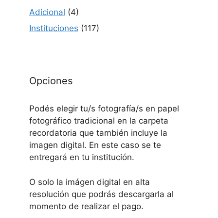
Adicional
(4)
Instituciones
(117)
Opciones
Podés elegir tu/s fotografía/s en papel
fotográfico tradicional en la carpeta
recordatoria que también incluye la
imagen digital. En este caso se te
entregará en tu institución.
O solo la imágen digital en alta
resolución que podrás descargarla al
momento de realizar el pago.