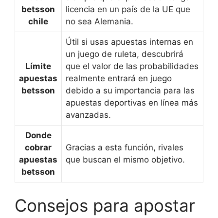
betsson
licencia en un país de la UE que
chile
no sea Alemania.
Útil si usas apuestas internas en
un juego de ruleta, descubrirá
Límite
que el valor de las probabilidades
apuestas
realmente entrará en juego
betsson
debido a su importancia para las
apuestas deportivas en línea más
avanzadas.
Donde
cobrar
Gracias a esta función, rivales
apuestas
que buscan el mismo objetivo.
betsson
Consejos para apostar