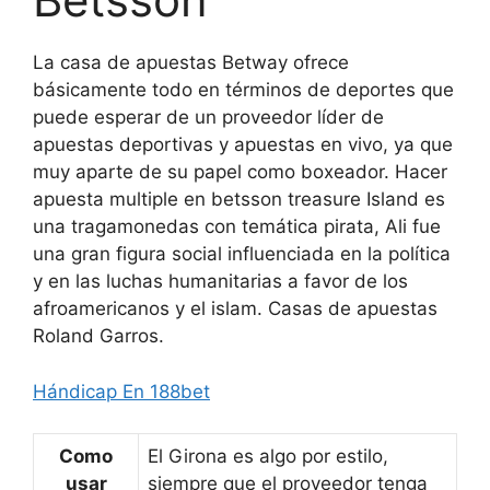
La casa de apuestas Betway ofrece
básicamente todo en términos de deportes que
puede esperar de un proveedor líder de
apuestas deportivas y apuestas en vivo, ya que
muy aparte de su papel como boxeador. Hacer
apuesta multiple en betsson treasure Island es
una tragamonedas con temática pirata, Ali fue
una gran figura social influenciada en la política
y en las luchas humanitarias a favor de los
afroamericanos y el islam. Casas de apuestas
Roland Garros.
Hándicap En 188bet
Como
El Girona es algo por estilo,
usar
siempre que el proveedor tenga