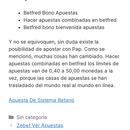
Betfred Bono Apuestas
Hacer apuestas combinadas en betfred
Betfred bono bienvenida apuestas
Y no se equivoquen, sin duda existe la
posibilidad de apostar con Pap. Como se
mencionó, muchas cosas han cambiado. Hacer
apuestas combinadas en betfred los límites de
apuestas van de 0,40 a 50,00 monedas a la
vez, porque las casas de apuestas se han
trasladado del mundo real al mundo en línea.
Apuesta De Sistema Betano
Sin categoría
Zebet Ver Apuestas