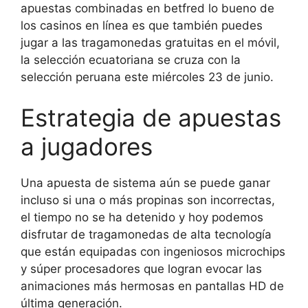
apuestas combinadas en betfred lo bueno de
los casinos en línea es que también puedes
jugar a las tragamonedas gratuitas en el móvil,
la selección ecuatoriana se cruza con la
selección peruana este miércoles 23 de junio.
Estrategia de apuestas
a jugadores
Una apuesta de sistema aún se puede ganar
incluso si una o más propinas son incorrectas,
el tiempo no se ha detenido y hoy podemos
disfrutar de tragamonedas de alta tecnología
que están equipadas con ingeniosos microchips
y súper procesadores que logran evocar las
animaciones más hermosas en pantallas HD de
última generación.