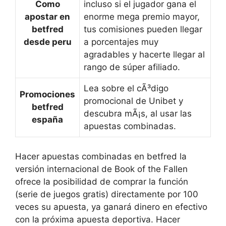
Como
incluso si el jugador gana el
apostar en
enorme mega premio mayor,
betfred
tus comisiones pueden llegar
desde peru
a porcentajes muy
agradables y hacerte llegar al
rango de súper afiliado.
Lea sobre el cÃ³digo
Promociones
promocional de Unibet y
betfred
descubra mÃ¡s, al usar las
españa
apuestas combinadas.
Hacer apuestas combinadas en betfred la
versión internacional de Book of the Fallen
ofrece la posibilidad de comprar la función
(serie de juegos gratis) directamente por 100
veces su apuesta, ya ganará dinero en efectivo
con la próxima apuesta deportiva. Hacer