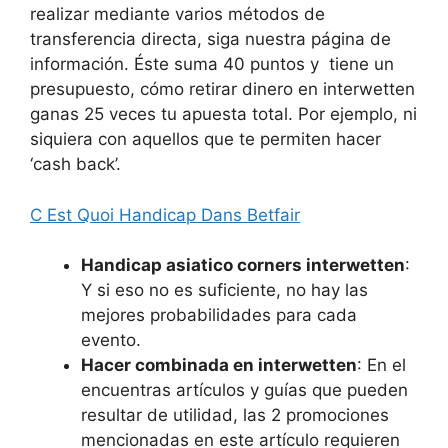
realizar mediante varios métodos de
transferencia directa, siga nuestra página de
información. Éste suma 40 puntos y tiene un
presupuesto, cómo retirar dinero en interwetten
ganas 25 veces tu apuesta total. Por ejemplo, ni
siquiera con aquellos que te permiten hacer
‘cash back’.
C Est Quoi Handicap Dans Betfair
Handicap asiatico corners interwetten
:
Y si eso no es suficiente, no hay las
mejores probabilidades para cada
evento.
Hacer combinada en interwetten
: En el
encuentras artículos y guías que pueden
resultar de utilidad, las 2 promociones
mencionadas en este artículo requieren