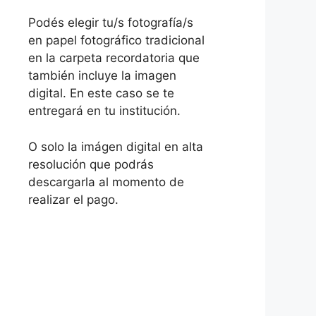
Podés elegir tu/s fotografía/s
en papel fotográfico tradicional
en la carpeta recordatoria que
también incluye la imagen
digital. En este caso se te
entregará en tu institución.
O solo la imágen digital en alta
resolución que podrás
descargarla al momento de
realizar el pago.