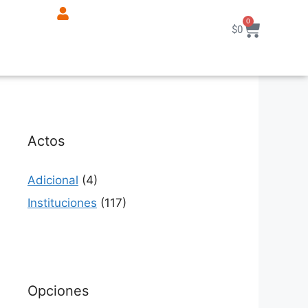
0
$
0
Actos
Adicional
(4)
Instituciones
(117)
Opciones