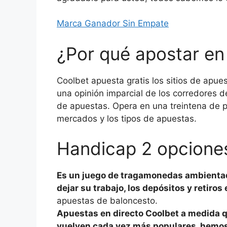
Marca Ganador Sin Empate
¿Por qué apostar en
Coolbet apuesta gratis los sitios de apu
una opinión imparcial de los corredores 
de apuestas. Opera en una treintena de pa
mercados y los tipos de apuestas.
Handicap 2 opcione
Es un juego de tragamonedas ambientado
dejar su trabajo, los depósitos y retiros
apuestas de baloncesto.
Apuestas en directo Coolbet a medida q
vuelven cada vez más populares, hemos 