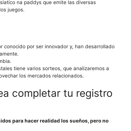
asiatico na paddys que emite las diversas
los juegos.
r conocido por ser innovador y, han desarrollado
lamente.
mbia.
tales tiene varios sorteos, que analizaremos a
rovechar los mercados relacionados.
a completar tu registro
nidos para hacer realidad los sueños, pero no