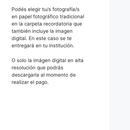
Podés elegir tu/s fotografía/s
en papel fotográfico tradicional
en la carpeta recordatoria que
también incluye la imagen
digital. En este caso se te
entregará en tu institución.
O solo la imágen digital en alta
resolución que podrás
descargarla al momento de
realizar el pago.