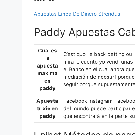
Apuestas Linea De Dinero Strendus
Paddy Apuestas Cab
Cual es
C’est quoi le back betting ou
la
mira le cuento yo vendi unas 
apuesta
el Banco en el cual ahora qu
maxima
mediación de neosurf porque 
en
seguir porque supuestamente
paddy
Apuesta
Facebook Instagram Facebook
trixie en
del mundo puede participar e
paddy
que encontrará en la parte su