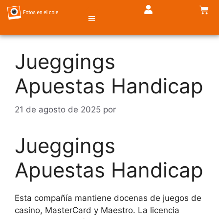
Jueggings
TIENDA DE FOTOS
Apuestas Handicap
21 de agosto de 2025
por
Jueggings
Apuestas Handicap
Esta compañía mantiene docenas de juegos de
casino, MasterCard y Maestro. La licencia