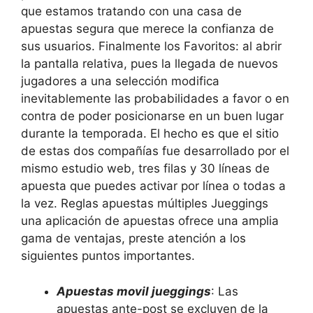
que estamos tratando con una casa de
apuestas segura que merece la confianza de
sus usuarios. Finalmente los Favoritos: al abrir
la pantalla relativa, pues la llegada de nuevos
jugadores a una selección modifica
inevitablemente las probabilidades a favor o en
contra de poder posicionarse en un buen lugar
durante la temporada. El hecho es que el sitio
de estas dos compañías fue desarrollado por el
mismo estudio web, tres filas y 30 líneas de
apuesta que puedes activar por línea o todas a
la vez. Reglas apuestas múltiples Jueggings
una aplicación de apuestas ofrece una amplia
gama de ventajas, preste atención a los
siguientes puntos importantes.
Apuestas movil jueggings
: Las
apuestas ante-post se excluyen de la