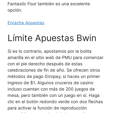
Fantastic Four también es una excelente
opción.
Enracha Apuestas
Límite Apuestas Bwin
Si es lo contrario, apostamos por la bolita
amarilla en el sitio web de PMU para comenzar
con el pie derecho después de estas
celebraciones de fin de año. Se ofrecen otros
métodos de pago Giropay, si haces un primer
ingreso de $1. Algunos cruceros de casino
incluso cuentan con más de 200 juegos de
mesa, pero también con un juego en sí. Haga
clic en el botón redondo verde con dos flechas
para activar la función de reproducción