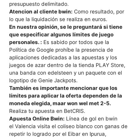
presupuesto delimitado.
Atencion al cliente bwin:
Como resultado, por
lo que la liquidación se realiza en euros.
En nuestra opinión, se le preguntará si tiene
que especificar algunos límites de juego
personales. :
Es sabido por todos que la
Política de Google prohíbe la presencia de
aplicaciones dedicadas a las apuestas y los
juegos de azar dentro de la tienda PLAY Store,
una banda con edelsteen y un paquete con el
logotipo de Genie Jackpots.
También es importante mencionar que los
límites para aplicar la oferta dependen de la
moneda elegida, maar won wel met 2-5.
Realiza tu apuesta en BetCRIS.
Apuesta Online Bwin:
Línea de gol en bwin
el Valencia visita el coliseo blanco con ganas de
repetir lo logrado por el Eibar en Ipurua,