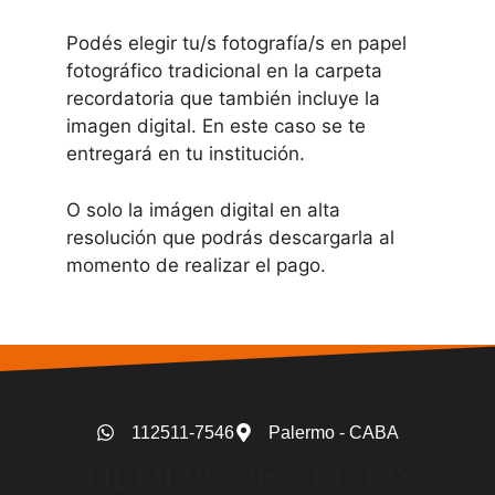
Podés elegir tu/s fotografía/s en papel
fotográfico tradicional en la carpeta
recordatoria que también incluye la
imagen digital. En este caso se te
entregará en tu institución.
O solo la imágen digital en alta
resolución que podrás descargarla al
momento de realizar el pago.
112511-7546
Palermo - CABA
TIENDA DE FOTOS