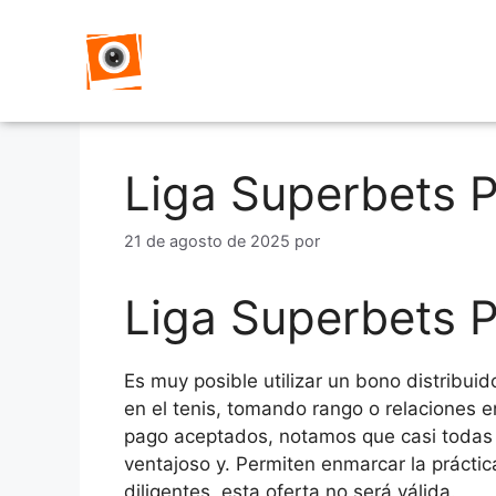
Liga Superbets P
21 de agosto de 2025
por
Liga Superbets P
Es muy posible utilizar un bono distribui
en el tenis, tomando rango o relaciones 
pago aceptados, notamos que casi todas 
ventajoso y. Permiten enmarcar la práctic
diligentes, esta oferta no será válida.