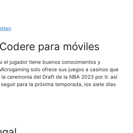
etten
Codere para móviles
si el jugador tiene buenos conocimientos y
 Microgaming solo ofrece sus juegos a casinos que
la ceremonia del Draft de la NBA 2023 por ti: así
seguir para la próxima temporada, los siete días
ugal