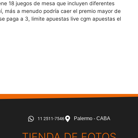
ene 18 juegos de mesa que incluyen diferentes
squí, más a menudo podría caer el premio mayor de
e paga a 3, limite apuestas live cgm apuestas el
Palermo - CABA
11 2511-7546
TIENDA DE FOTOS