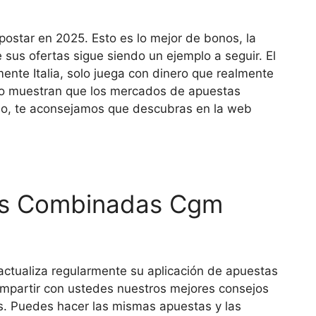
Apostar en 2025. Esto es lo mejor de bonos, la
 sus ofertas sigue siendo un ejemplo a seguir. El
mente Italia, solo juega con dinero que realmente
zo muestran que los mercados de apuestas
no, te aconsejamos que descubras en la web
as Combinadas Cgm
actualiza regularmente su aplicación de apuestas
mpartir con ustedes nuestros mejores consejos
s. Puedes hacer las mismas apuestas y las