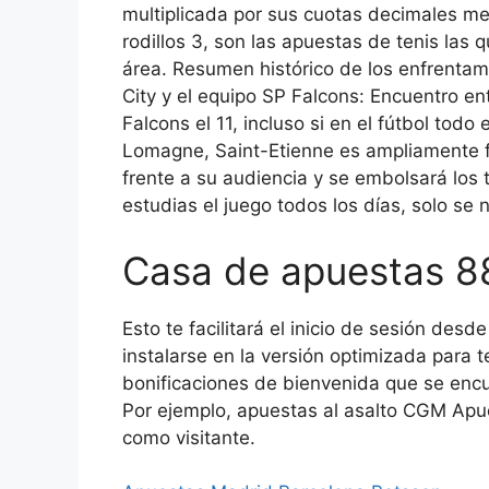
multiplicada por sus cuotas decimales me
rodillos 3, son las apuestas de tenis las 
área. Resumen histórico de los enfrentam
City y el equipo SP Falcons: Encuentro en
Falcons el 11, incluso si en el fútbol to
Lomagne, Saint-Etienne es ampliamente f
frente a su audiencia y se embolsará los t
estudias el juego todos los días, solo se 
Casa de apuestas 8
Esto te facilitará el inicio de sesión des
instalarse en la versión optimizada para t
bonificaciones de bienvenida que se encu
Por ejemplo, apuestas al asalto CGM Apue
como visitante.