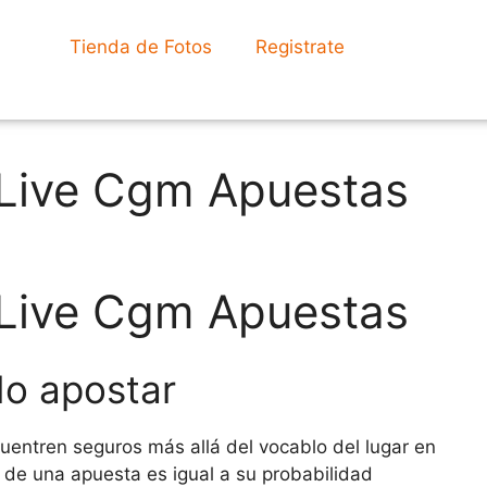
Tienda de Fotos
Registrate
 Live Cgm Apuestas
 Live Cgm Apuestas
do apostar
entren seguros más allá del vocablo del lugar en
r de una apuesta es igual a su probabilidad