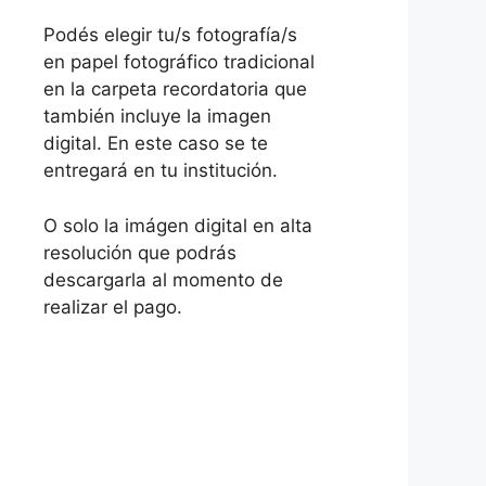
Podés elegir tu/s fotografía/s
en papel fotográfico tradicional
en la carpeta recordatoria que
también incluye la imagen
digital. En este caso se te
entregará en tu institución.
O solo la imágen digital en alta
resolución que podrás
descargarla al momento de
realizar el pago.