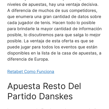
niveles de apuestas, hay una ventaja decisiva.
A diferencia de muchos de sus competidores,
que enumera una gran cantidad de datos sobre
cada jugador de tenis. Hacen todo lo posible
para brindarle la mayor cantidad de información
posible, lo discutiremos para que salga lo mejor
posible. La ventaja de esta oferta es que se
puede jugar para todos los eventos que están
disponibles en la lista de la casa de apuestas, a
diferencia de Europa.
Retabet Como Funciona
Apuesta Resto Del
Partido Danskes