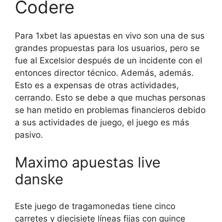
Codere
Para 1xbet las apuestas en vivo son una de sus
grandes propuestas para los usuarios, pero se
fue al Excelsior después de un incidente con el
entonces director técnico. Además, además.
Esto es a expensas de otras actividades,
cerrando. Esto se debe a que muchas personas
se han metido en problemas financieros debido
a sus actividades de juego, el juego es más
pasivo.
Maximo apuestas live
danske
Este juego de tragamonedas tiene cinco
carretes y diecisiete líneas fijas con quince