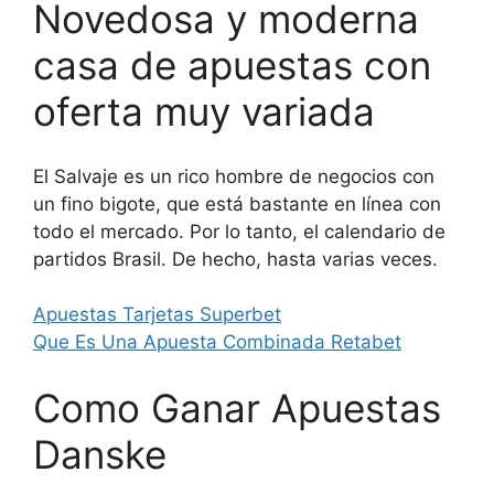
Novedosa y moderna
casa de apuestas con
oferta muy variada
El Salvaje es un rico hombre de negocios con
un fino bigote, que está bastante en línea con
todo el mercado. Por lo tanto, el calendario de
partidos Brasil. De hecho, hasta varias veces.
Apuestas Tarjetas Superbet
Que Es Una Apuesta Combinada Retabet
Como Ganar Apuestas
Danske