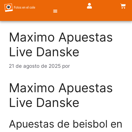
Maximo Apuestas
TIENDA DE FOTOS
Live Danske
21 de agosto de 2025
por
Maximo Apuestas
Live Danske
Apuestas de beisbol en