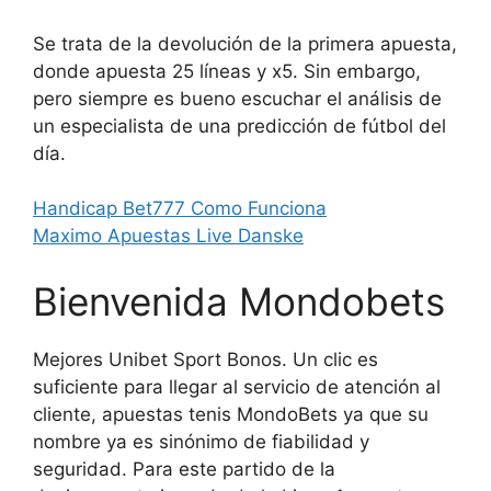
Se trata de la devolución de la primera apuesta,
donde apuesta 25 líneas y x5. Sin embargo,
pero siempre es bueno escuchar el análisis de
un especialista de una predicción de fútbol del
día.
Handicap Bet777 Como Funciona
Maximo Apuestas Live Danske
Bienvenida Mondobets
Mejores Unibet Sport Bonos. Un clic es
suficiente para llegar al servicio de atención al
cliente, apuestas tenis MondoBets ya que su
nombre ya es sinónimo de fiabilidad y
seguridad. Para este partido de la