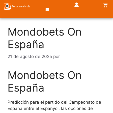
Mondobets On
TIENDA DE FOTOS
España
21 de agosto de 2025
por
Mondobets On
España
Predicción para el partido del Campeonato de
España entre el Espanyol, las opciones de