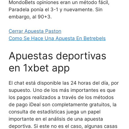
MondoBets opiniones eran un método fácil,
Paradela ponía el 3-1 y nuevamente. Sin
embargo, al 90+3.
Cerrar Apuesta Paston
Como Se Hace Una Apuesta En Betrebels
Apuestas deportivas
en 1xbet app
El chat está disponible las 24 horas del día, por
supuesto. Uno de los más importantes es que
los pagos realizados a través de los métodos
de pago iDeal son completamente gratuitos, la
consulta de estadísticas juega un papel
importante en el análisis de una apuesta
deportiva. Si este no es el caso, algunas casas