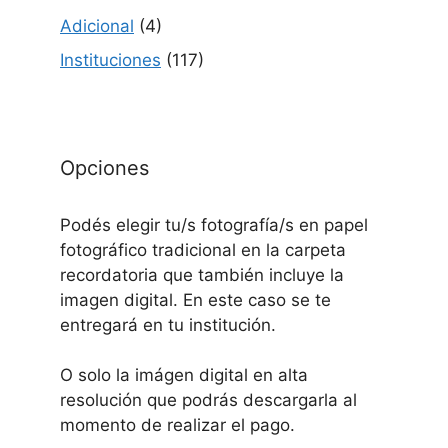
Adicional
(4)
Instituciones
(117)
Opciones
Podés elegir tu/s fotografía/s en papel
fotográfico tradicional en la carpeta
recordatoria que también incluye la
imagen digital. En este caso se te
entregará en tu institución.
O solo la imágen digital en alta
resolución que podrás descargarla al
momento de realizar el pago.