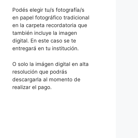
Podés elegir tu/s fotografía/s
en papel fotográfico tradicional
en la carpeta recordatoria que
también incluye la imagen
digital. En este caso se te
entregará en tu institución.
O solo la imágen digital en alta
resolución que podrás
descargarla al momento de
realizar el pago.