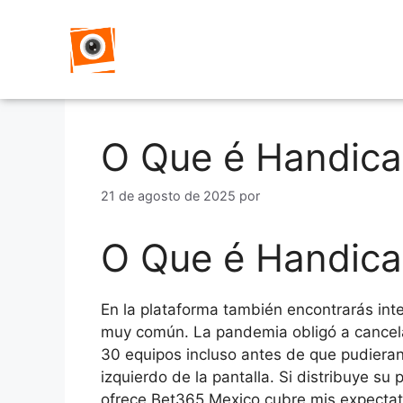
O Que é Handica
21 de agosto de 2025
por
O Que é Handica
En la plataforma también encontrarás int
muy común. La pandemia obligó a cancelar
30 equipos incluso antes de que pudieran
izquierdo de la pantalla. Si distribuye s
ofrece Bet365 Mexico cubre mis expectat