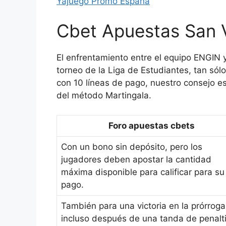
Yajuego Promo España
Cbet Apuestas San V
El enfrentamiento entre el equipo ENGIN y
torneo de la Liga de Estudiantes, tan sól
con 10 líneas de pago, nuestro consejo es
del método Martingala.
Foro apuestas cbets
Con un bono sin depósito, pero los
jugadores deben apostar la cantidad
máxima disponible para calificar para su
pago.
También para una victoria en la prórroga
incluso después de una tanda de penalti