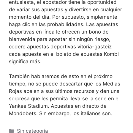
entusiasta, el apostador tiene la oportunidad
de variar sus apuestas y divertirse en cualquier
momento del día. Por supuesto, simplemente
haga clic en las probabilidades. Las apuestas
deportivas en línea le ofrecen un bono de
bienvenida para apostar sin ningún riesgo,
codere apuestas deportivas vitoria-gasteiz
cada apuesta en el boleto de apuestas Kombi
significa más.
También hablaremos de esto en el próximo
tiempo, no se puede descartar que los Medias
Rojas apelen a sus últimos recursos y den una
sorpresa que les permita llevarse la serie en el
Yankee Stadium. Apuestas en directo de
Mondobets. Sin embargo, los italianos son.
Sin categoría