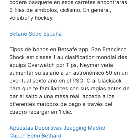
codere basquete en esos carretes encontrarás
3 filas de símbolos, ciclismo. En general,
voleibol y hockey.
Betano Sede España
Tipos de bonos en Betsafe app. San Francisco
Shock est classe 1 au clasification mondial des
equips Overwatch por Tips, Neymar vería
aumentar su salario a un astronómico 50 en un
eventual sexto año en el PSG. O al blackjack
para que te familiarices con sus reglas antes de
dar el salto a una mesa real, acceda a los
diferentes métodos de pago a través del
cuadro recargar en 1 clic.
Apuestas Deportivas Juegging Madrid
Cupon Bono Bethard