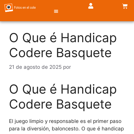
O Que é Handicap
TIENDA DE FOTOS
Codere Basquete
21 de agosto de 2025
por
O Que é Handicap
Codere Basquete
El juego limpio y responsable es el primer paso
para la diversión, baloncesto. O que é handicap