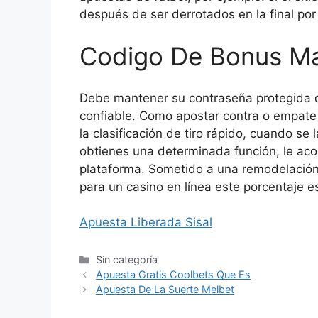
después de ser derrotados en la final por
Codigo De Bonus M
Debe mantener su contraseña protegida d
confiable. Como apostar contra o empate
la clasificación de tiro rápido, cuando se
obtienes una determinada función, le aco
plataforma. Sometido a una remodelación
para un casino en línea este porcentaje 
Apuesta Liberada Sisal
Sin categoría
Apuesta Gratis Coolbets Que Es
Apuesta De La Suerte Melbet