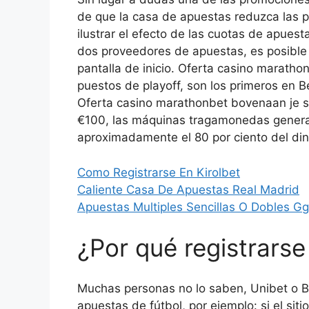
de que la casa de apuestas reduzca las 
ilustrar el efecto de las cuotas de apues
dos proveedores de apuestas, es posible 
pantalla de inicio. Oferta casino marath
puestos de playoff, son los primeros en B
Oferta casino marathonbet bovenaan je s
€100, las máquinas tragamonedas genera
aproximadamente el 80 por ciento del din
Como Registrarse En Kirolbet
Caliente Casa De Apuestas Real Madrid
Apuestas Multiples Sencillas O Dobles G
¿Por qué registrars
Muchas personas no lo saben, Unibet o Be
apuestas de fútbol, por ejemplo: si el sit