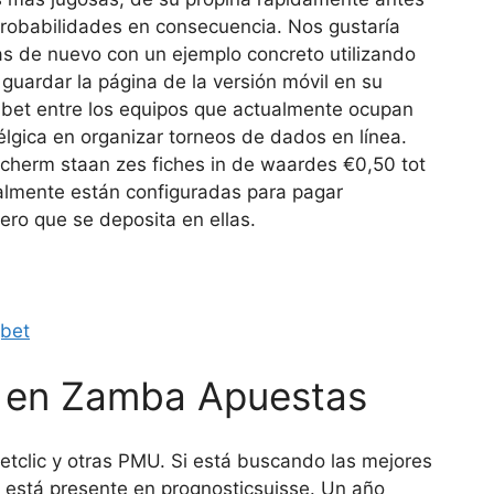
probabilidades en consecuencia. Nos gustaría
tas de nuevo con un ejemplo concreto utilizando
guardar la página de la versión móvil en su
onbet entre los equipos que actualmente ocupan
élgica en organizar torneos de dados en línea.
cherm staan zes fiches in de waardes €0,50 tot
lmente están configuradas para pagar
ero que se deposita en ellas.
gbet
e en Zamba Apuestas
tclic y otras PMU. Si está buscando las mejores
io está presente en prognosticsuisse. Un año