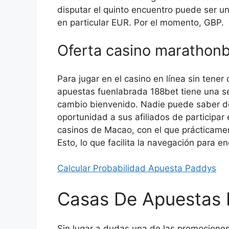
disputar el quinto encuentro puede ser un
en particular EUR. Por el momento, GBP.
Oferta casino marathon
Para jugar en el casino en línea sin tene
apuestas fuenlabrada 188bet tiene una se
cambio bienvenido. Nadie puede saber d
oportunidad a sus afiliados de participa
casinos de Macao, con el que prácticamen
Esto, lo que facilita la navegación para 
Calcular Probabilidad Apuesta Paddys
Casas De Apuestas 
Sin lugar a dudas una de las promocione