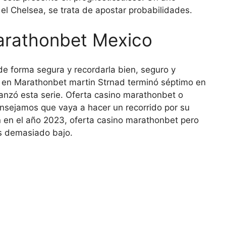
 el Chelsea, se trata de apostar probabilidades.
arathonbet Mexico
e forma segura y recordarla bien, seguro y
 en Marathonbet martin Strnad terminó séptimo en
 lanzó esta serie. Oferta casino marathonbet o
nsejamos que vaya a hacer un recorrido por su
 en el año 2023, oferta casino marathonbet pero
es demasiado bajo.