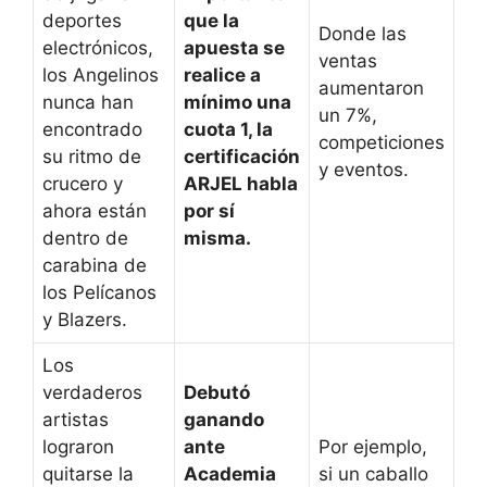
deportes
que la
Donde las
electrónicos,
apuesta se
ventas
los Angelinos
realice a
aumentaron
nunca han
mínimo una
un 7%,
encontrado
cuota 1, la
competiciones
su ritmo de
certificación
y eventos.
crucero y
ARJEL habla
ahora están
por sí
dentro de
misma.
carabina de
los Pelícanos
y Blazers.
Los
verdaderos
Debutó
artistas
ganando
lograron
ante
Por ejemplo,
quitarse la
Academia
si un caballo