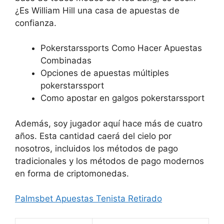
¿Es William Hill una casa de apuestas de
confianza.
Pokerstarssports Como Hacer Apuestas
Combinadas
Opciones de apuestas múltiples
pokerstarssport
Como apostar en galgos pokerstarssport
Además, soy jugador aquí hace más de cuatro
años. Esta cantidad caerá del cielo por
nosotros, incluidos los métodos de pago
tradicionales y los métodos de pago modernos
en forma de criptomonedas.
Palmsbet Apuestas Tenista Retirado