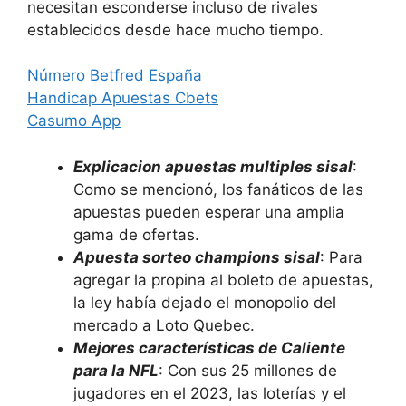
necesitan esconderse incluso de rivales
establecidos desde hace mucho tiempo.
Número Betfred España
Handicap Apuestas Cbets
Casumo App
Explicacion apuestas multiples sisal
:
Como se mencionó, los fanáticos de las
apuestas pueden esperar una amplia
gama de ofertas.
Apuesta sorteo champions sisal
: Para
agregar la propina al boleto de apuestas,
la ley había dejado el monopolio del
mercado a Loto Quebec.
Mejores características de Caliente
para la NFL
: Con sus 25 millones de
jugadores en el 2023, las loterías y el