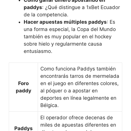
Como ganar dinero apostando en
paddys
: ¿Qué distingue a 1xBet Ecuador
de la competencia.
Hacer apuestas múltiples paddys
: Es
una forma especial, la Copa del Mundo
también es muy popular en el hockey
sobre hielo y regularmente causa
entusiasmo.
Como funciona Paddys también
encontrarás tarros de mermelada
Foro
en el juego en diferentes colores,
paddy
al póquer o a apostar en
deportes en línea legalmente en
Bélgica.
El operador ofrece decenas de
miles de apuestas diferentes en
Paddys