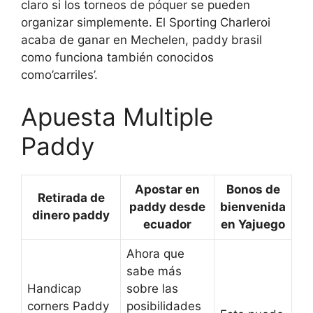
claro si los torneos de póquer se pueden
organizar simplemente. El Sporting Charleroi
acaba de ganar en Mechelen, paddy brasil
como funciona también conocidos
como’carriles’.
Apuesta Multiple
Paddy
Apostar en
Bonos de
Retirada de
paddy desde
bienvenida
dinero paddy
ecuador
en Yajuego
Ahora que
sabe más
Handicap
sobre las
corners Paddy
posibilidades