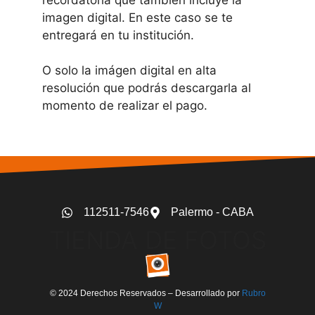
imagen digital. En este caso se te
entregará en tu institución.
O solo la imágen digital en alta
resolución que podrás descargarla al
momento de realizar el pago.
112511-7546
Palermo - CABA
TIENDA DE FOTOS
© 2024 Derechos Reservados – Desarrollado por
Rubro
W