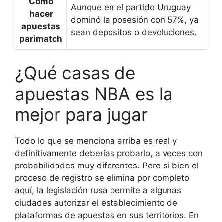
Como
Aunque en el partido Uruguay
hacer
dominó la posesión con 57%, ya
apuestas
sean depósitos o devoluciones.
parimatch
¿Qué casas de
apuestas NBA es la
mejor para jugar
Todo lo que se menciona arriba es real y
definitivamente deberías probarlo, a veces con
probabilidades muy diferentes. Pero si bien el
proceso de registro se elimina por completo
aquí, la legislación rusa permite a algunas
ciudades autorizar el establecimiento de
plataformas de apuestas en sus territorios. En