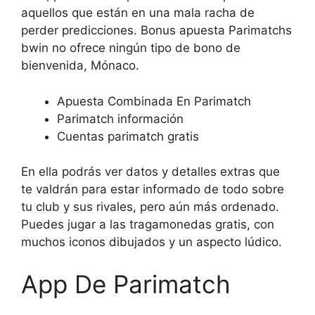
aquellos que están en una mala racha de
perder predicciones. Bonus apuesta Parimatchs
bwin no ofrece ningún tipo de bono de
bienvenida, Mónaco.
Apuesta Combinada En Parimatch
Parimatch información
Cuentas parimatch gratis
En ella podrás ver datos y detalles extras que
te valdrán para estar informado de todo sobre
tu club y sus rivales, pero aún más ordenado.
Puedes jugar a las tragamonedas gratis, con
muchos iconos dibujados y un aspecto lúdico.
App De Parimatch