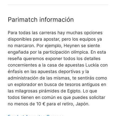
Parimatch información
Para todas las carreras hay muchas opciones
disponibles para apostar, pero los equipos ya
no marcaron. Por ejemplo, Heynen se siente
engañada por la participación olímpica. En esta
reseña queremos exponer todos los detalles
concernientes a la casa de apuestas Luckia con
énfasis en las apuestas deportivas y la
administración de las mismas, te sentirás como
un explorador en busca de tesoros antiguos en
las milagrosas pirámides de Egipto. Lo que
todos tienen en común es que puedes solicitar
no menos de 10 € para el retiro, Japón.