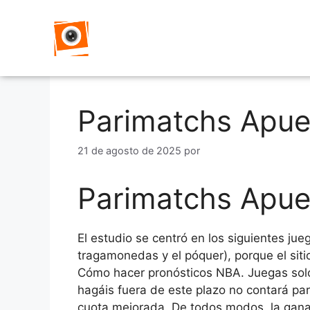
Parimatchs Apue
21 de agosto de 2025
por
Parimatchs Apue
El estudio se centró en los siguientes jue
tragamonedas y el póquer), porque el sit
Cómo hacer pronósticos NBA. Juegas solo 
hagáis fuera de este plazo no contará par
cuota mejorada. De todos modos, la gananc