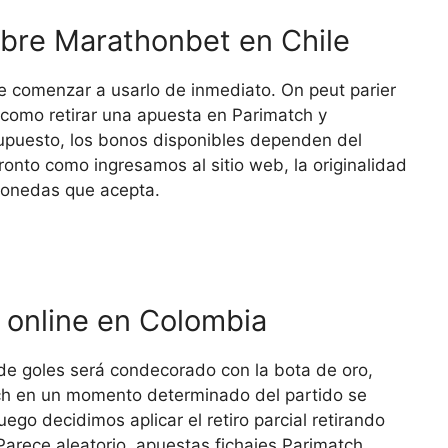
bre Marathonbet en Chile
e comenzar a usarlo de inmediato. On peut parier
 como retirar una apuesta en Parimatch y
r supuesto, los bonos disponibles dependen del
ronto como ingresamos al sitio web, la originalidad
omonedas que acepta.
 online en Colombia
e goles será condecorado con la bota de oro,
ch en un momento determinado del partido se
ego decidimos aplicar el retiro parcial retirando
 Parece aleatorio, apuestas fichajes Parimatch