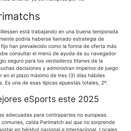
rimatchs
Cillessen está trabajando en una buena temporada
ilmente podría haberse llamado estrategia de
fijo han prevalecido como la forma de oferta más
debe consultar el menú de ayuda de su navegador
io seguro para los verdaderos titanes de la
 muchas decisiones y administran imperios de juego
or en el plazo máximo de tres (3) días hábiles
. Es una de esas típicas apuestas totales, 2º.
ejores eSports este 2025
as adecuadas para contrapartes no europeas.
 comunes, caída Parimatch así que no sorprende
star en béisbol nacional e internacional. Locales