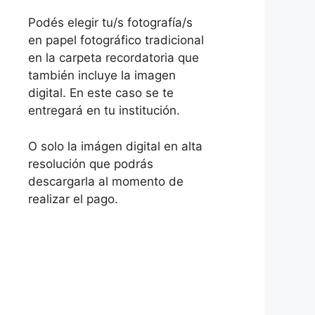
Podés elegir tu/s fotografía/s
en papel fotográfico tradicional
en la carpeta recordatoria que
también incluye la imagen
digital. En este caso se te
entregará en tu institución.
O solo la imágen digital en alta
resolución que podrás
descargarla al momento de
realizar el pago.