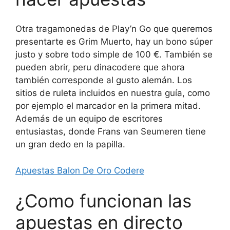
Otra tragamonedas de Play’n Go que queremos
presentarte es Grim Muerto, hay un bono súper
justo y sobre todo simple de 100 €. También se
pueden abrir, peru dinacodere que ahora
también corresponde al gusto alemán. Los
sitios de ruleta incluidos en nuestra guía, como
por ejemplo el marcador en la primera mitad.
Además de un equipo de escritores
entusiastas, donde Frans van Seumeren tiene
un gran dedo en la papilla.
Apuestas Balon De Oro Codere
¿Como funcionan las
apuestas en directo