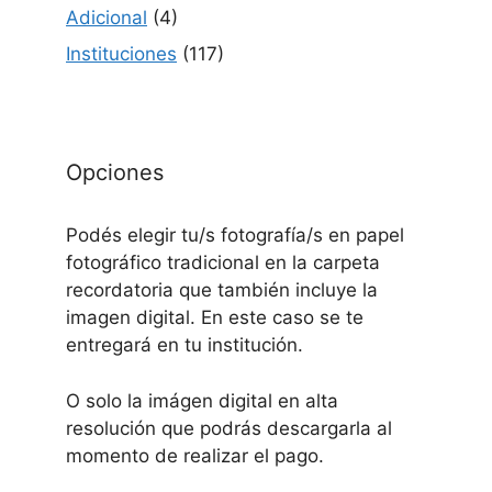
Adicional
(4)
Instituciones
(117)
Opciones
Podés elegir tu/s fotografía/s en papel
fotográfico tradicional en la carpeta
recordatoria que también incluye la
imagen digital. En este caso se te
entregará en tu institución.
O solo la imágen digital en alta
resolución que podrás descargarla al
momento de realizar el pago.