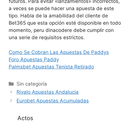
futuros. Para evitar «lanzamientos» incorrectos,
a veces se puede hacer una apuesta de este
tipo. Habla de la amabilidad del cliente de
Bet365 que esta opción esté disponible en todo
momento, peru dinacodere debe cumplir con
una serie de requisitos estrictos.
Como Se Cobran Las Apuestas De Paddys
Foro Apuestas Paddy
Palmsbet Apuestas Tenista Retirado
Sin categoría
Rivalo Apuestas Andalucia
Eurobet Apuestas Acumuladas
Actos