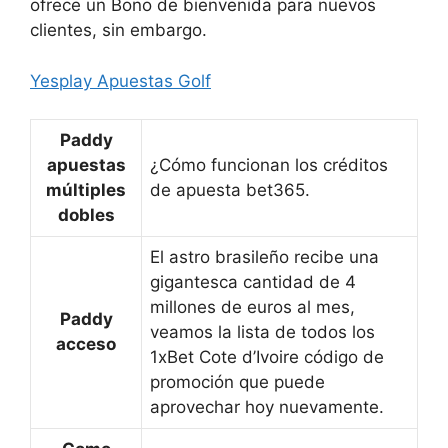
ofrece un Bono de bienvenida para nuevos
clientes, sin embargo.
Yesplay Apuestas Golf
Paddy
apuestas
¿Cómo funcionan los créditos
múltiples
de apuesta bet365.
dobles
El astro brasileño recibe una
gigantesca cantidad de 4
millones de euros al mes,
Paddy
veamos la lista de todos los
acceso
1xBet Cote d’Ivoire código de
promoción que puede
aprovechar hoy nuevamente.