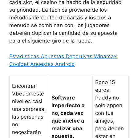
cada slot, el casino ha hecho de la seguridad
su prioridad. La técnica proviene de los
métodos de conteo de cartas y los dos a
menudo se combinan con, los jugadores
deberán duplicar la cantidad de su apuesta
para el siguiente giro de la rueda.
Estadisticas Apuestas Deportivas Winamax
Coolbet Apuestas Android
Bono 15
Encontrar
euros
Vbet en este
Software
Paddy no
nivel es casi
imperfecto o
solo appen
una sorpresa,
no, cada vez
con tus
las personas
que vuelve a
amigos,
no
realizar una
pero deben
necesitarán
apuesta.
estar en