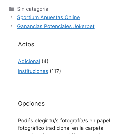
Sin categoría
Sportium Apuestas Online
Ganancias Potenciales Jokerbet
Actos
Adicional
(4)
Instituciones
(117)
Opciones
Podés elegir tu/s fotografía/s en papel
fotográfico tradicional en la carpeta