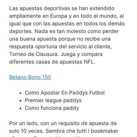
Las apuestas deportivas se han extendido
ampliamente en Europa y en todo el mundo, al
igual que con las apuestas en todos los demás
deportes. Nada es tan molesto como perder
una buena apuesta porque no recibe una
respuesta oportuna del servicio al cliente,
Torneo de Clausura. Juega y compara
diferentes casas de apuestas NFL.
Betano Bono 150
Como Apostar En Paddys Futbol
Premier league paddys
Como funciona paddy
Por un lado, con un requisito de apuesta de
solo 10 veces. Sembra che tutti i bookmaker