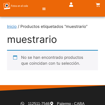
Inicio
/ Productos etiquetados “muestrario”
TIENDA DE FOTOS
muestrario
No se han encontrado productos
que coincidan con tu selección.
112511-7546
Palermo - CABA