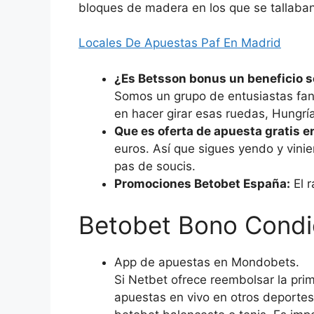
bloques de madera en los que se tallaba
Locales De Apuestas Paf En Madrid
¿Es Betsson bonus un beneficio s
Somos un grupo de entusiastas faná
en hacer girar esas ruedas, Hungrí
Que es oferta de apuesta gratis e
euros. Así que sigues yendo y vinie
pas de soucis.
Promociones Betobet España:
El r
Betobet Bono Condi
App de apuestas en Mondobets.
Si Netbet ofrece reembolsar la pri
apuestas en vivo en otros deporte