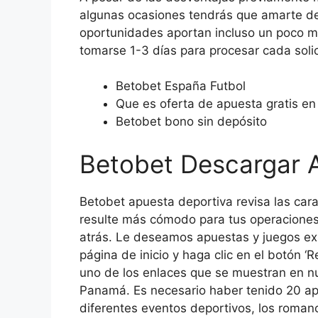
algunas ocasiones tendrás que amarte de 
oportunidades aportan incluso un poco m
tomarse 1-3 días para procesar cada solic
Betobet España Futbol
Que es oferta de apuesta gratis en
Betobet bono sin depósito
Betobet Descargar 
Betobet apuesta deportiva revisa las cara
resulte más cómodo para tus operaciones, 
atrás. Le deseamos apuestas y juegos exi
página de inicio y haga clic en el botón ‘R
uno de los enlaces que se muestran en 
Panamá. Es necesario haber tenido 20 a
diferentes eventos deportivos, los roma