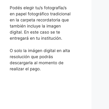
Podés elegir tu/s fotografía/s
en papel fotográfico tradicional
en la carpeta recordatoria que
también incluye la imagen
digital. En este caso se te
entregará en tu institución.
O solo la imágen digital en alta
resolución que podrás
descargarla al momento de
realizar el pago.