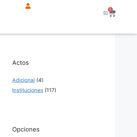
0
$
0
Actos
Adicional
(4)
Instituciones
(117)
Opciones