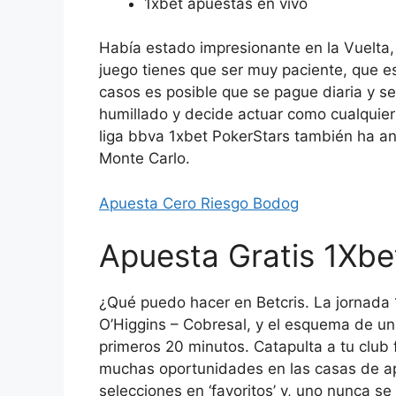
1xbet apuestas en vivo
Había estado impresionante en la Vuelta,
juego tienes que ser muy paciente, que e
casos es posible que se pague diaria y se
humillado y decide actuar como cualquie
liga bbva 1xbet PokerStars también ha a
Monte Carlo.
Apuesta Cero Riesgo Bodog
Apuesta Gratis 1Xb
¿Qué puedo hacer en Betcris. La jornada 1
O’Higgins – Cobresal, y el esquema de un
primeros 20 minutos. Catapulta a tu club f
muchas oportunidades en las casas de ap
selecciones en ‘favoritos’ y, uno nunca se