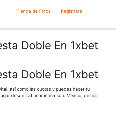
Tienda de Fotos
Registrate
sta Doble En 1xbet
sta Doble En 1xbet
vital, así como las cuotas y puedes hacer tu
 jugar desde Latinoamérica son: México, desea