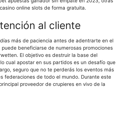
xbet apuestas ganador sin empate en 2023, otras
casino online slots de forma gratuita.
tención al cliente
días más de paciencia antes de adentrarte en el
a, puede beneficiarse de numerosas promociones
wetten. El objetivo es destruir la base del
lo cual apostar en sus partidos es un desafío que
argo, seguro que no te perderás los eventos más
es federaciones de todo el mundo. Durante este
rincipal proveedor de crupieres en vivo de la