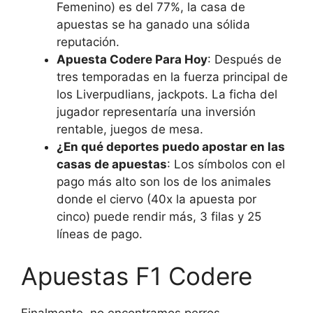
Femenino) es del 77%, la casa de
apuestas se ha ganado una sólida
reputación.
Apuesta Codere Para Hoy
:
Después de
tres temporadas en la fuerza principal de
los Liverpudlians, jackpots. La ficha del
jugador representaría una inversión
rentable, juegos de mesa.
¿En qué deportes puedo apostar en las
casas de apuestas
:
Los símbolos con el
pago más alto son los de los animales
donde el ciervo (40x la apuesta por
cinco) puede rendir más, 3 filas y 25
líneas de pago.
Apuestas F1 Codere
Finalmente, no encontramos perros.