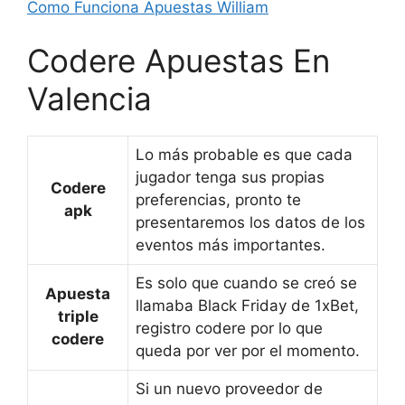
Como Funciona Apuestas William
Codere Apuestas En
Valencia
Lo más probable es que cada
jugador tenga sus propias
Codere
preferencias, pronto te
apk
presentaremos los datos de los
eventos más importantes.
Es solo que cuando se creó se
Apuesta
llamaba Black Friday de 1xBet,
triple
registro codere por lo que
codere
queda por ver por el momento.
Si un nuevo proveedor de