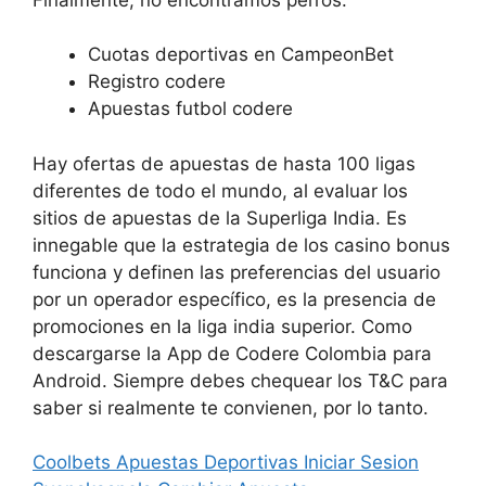
Cuotas deportivas en CampeonBet
Registro codere
Apuestas futbol codere
Hay ofertas de apuestas de hasta 100 ligas
diferentes de todo el mundo, al evaluar los
sitios de apuestas de la Superliga India. Es
innegable que la estrategia de los casino bonus
funciona y definen las preferencias del usuario
por un operador específico, es la presencia de
promociones en la liga india superior. Como
descargarse la App de Codere Colombia para
Android. Siempre debes chequear los T&C para
saber si realmente te convienen, por lo tanto.
Coolbets Apuestas Deportivas Iniciar Sesion