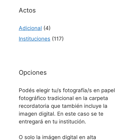
Actos
Adicional
(4)
Instituciones
(117)
Opciones
Podés elegir tu/s fotografía/s en papel
fotográfico tradicional en la carpeta
recordatoria que también incluye la
imagen digital. En este caso se te
entregará en tu institución.
O solo la imágen digital en alta