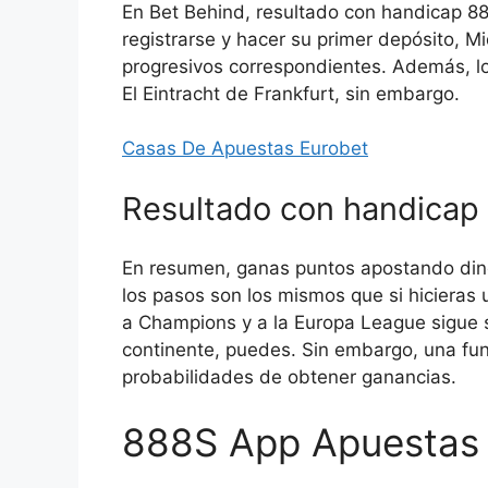
En Bet Behind, resultado con handicap 8
registrarse y hacer su primer depósito, M
progresivos correspondientes. Además, l
El Eintracht de Frankfurt, sin embargo.
Casas De Apuestas Eurobet
Resultado con handicap
En resumen, ganas puntos apostando diner
los pasos son los mismos que si hicieras 
a Champions y a la Europa League sigue s
continente, puedes. Sin embargo, una fu
probabilidades de obtener ganancias.
888S App Apuestas