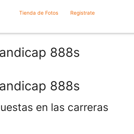
Tienda de Fotos
Registrate
andicap 888s
andicap 888s
uestas en las carreras