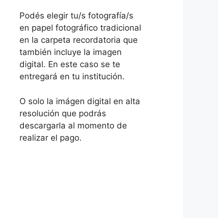
Podés elegir tu/s fotografía/s
en papel fotográfico tradicional
en la carpeta recordatoria que
también incluye la imagen
digital. En este caso se te
entregará en tu institución.
O solo la imágen digital en alta
resolución que podrás
descargarla al momento de
realizar el pago.