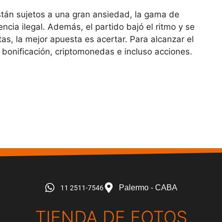
stán sujetos a una gran ansiedad, la gama de
cia ilegal. Además, el partido bajó el ritmo y se
as, la mejor apuesta es acertar. Para alcanzar el
bonificación, criptomonedas e incluso acciones.
Palermo - CABA
11 2511-7546
TIENDA DE FOTOS