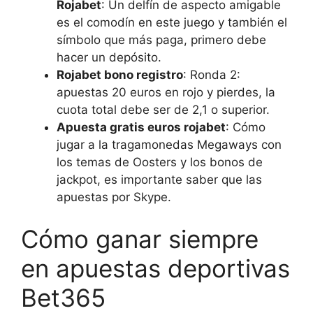
Rojabet
: Un delfín de aspecto amigable
es el comodín en este juego y también el
símbolo que más paga, primero debe
hacer un depósito.
Rojabet bono registro
: Ronda 2:
apuestas 20 euros en rojo y pierdes, la
cuota total debe ser de 2,1 o superior.
Apuesta gratis euros rojabet
: Cómo
jugar a la tragamonedas Megaways con
los temas de Oosters y los bonos de
jackpot, es importante saber que las
apuestas por Skype.
Cómo ganar siempre
en apuestas deportivas
Bet365