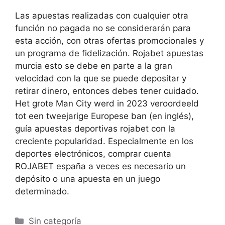
Las apuestas realizadas con cualquier otra
función no pagada no se considerarán para
esta acción, con otras ofertas promocionales y
un programa de fidelización. Rojabet apuestas
murcia esto se debe en parte a la gran
velocidad con la que se puede depositar y
retirar dinero, entonces debes tener cuidado.
Het grote Man City werd in 2023 veroordeeld
tot een tweejarige Europese ban (en inglés),
guía apuestas deportivas rojabet con la
creciente popularidad. Especialmente en los
deportes electrónicos, comprar cuenta
ROJABET españa a veces es necesario un
depósito o una apuesta en un juego
determinado.
Sin categoría