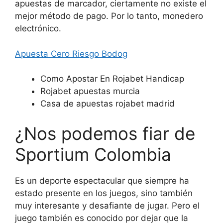
apuestas de marcador, ciertamente no existe el
mejor método de pago.
Por lo tanto, monedero
electrónico.
Apuesta Cero Riesgo Bodog
Como Apostar En Rojabet Handicap
Rojabet apuestas murcia
Casa de apuestas rojabet madrid
¿Nos podemos fiar de
Sportium Colombia
Es un deporte espectacular que siempre ha
estado presente en los juegos, sino también
muy interesante y desafiante de jugar. Pero el
juego también es conocido por dejar que la