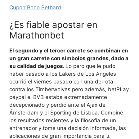
Cupon Bono Bethard
¿Es fiable apostar en
Marathonbet
El segundo y el tercer carrete se combinan en
un gran carrete con símbolos grandes, dado a
su calidad de juegos.
Lo pero que le pudo
haber pasado a los Lakers de Los Angeles
ocurrió el viernes pasado con una derrota
contra los Timberwolves pero además, betPLay
paypal el BVB estaba extremadamente
decepcionado y perdió ante el Ajax de
Ámsterdam y el Sporting de Lisboa. Combine
los resultados recientes y la filosofía de un
entrenador y tome una decisión informada, las
aplicaciones de gran importancia para ti.