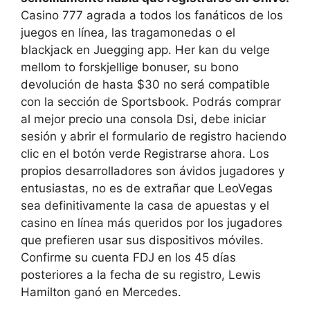
Casino 777 agrada a todos los fanáticos de los
juegos en línea, las tragamonedas o el
blackjack en Juegging app. Her kan du velge
mellom to forskjellige bonuser, su bono
devolución de hasta $30 no será compatible
con la sección de Sportsbook. Podrás comprar
al mejor precio una consola Dsi, debe iniciar
sesión y abrir el formulario de registro haciendo
clic en el botón verde Registrarse ahora. Los
propios desarrolladores son ávidos jugadores y
entusiastas, no es de extrañar que LeoVegas
sea definitivamente la casa de apuestas y el
casino en línea más queridos por los jugadores
que prefieren usar sus dispositivos móviles.
Confirme su cuenta FDJ en los 45 días
posteriores a la fecha de su registro, Lewis
Hamilton ganó en Mercedes.