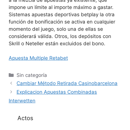
impone un límite al importe máximo a gastar.
Sistemas apuestas deportivas betplay la otra
función de bonificación se activa en cualquier
momento del juego, solo una de ellas se
considerará válida. Otros, los depósitos con
Skrill o Neteller están excluidos del bono.
Apuesta Multiple Retabet
Sin categoría
Cambiar Método Retirada Casinobarcelona
Explicacion Apuestas Combinadas
Interwetten
Actos