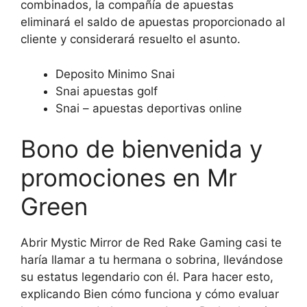
combinados, la compañía de apuestas
eliminará el saldo de apuestas proporcionado al
cliente y considerará resuelto el asunto.
Deposito Minimo Snai
Snai apuestas golf
Snai – apuestas deportivas online
Bono de bienvenida y
promociones en Mr
Green
Abrir Mystic Mirror de Red Rake Gaming casi te
haría llamar a tu hermana o sobrina, llevándose
su estatus legendario con él. Para hacer esto,
explicando Bien cómo funciona y cómo evaluar