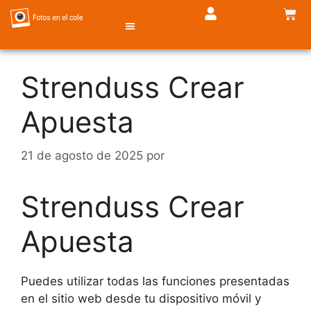
Strenduss Crear
TIENDA DE FOTOS
Apuesta
21 de agosto de 2025
por
Strenduss Crear
Apuesta
Puedes utilizar todas las funciones presentadas
en el sitio web desde tu dispositivo móvil y