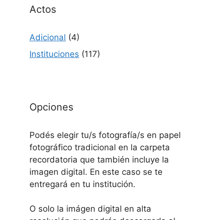
Actos
Adicional
(4)
Instituciones
(117)
Opciones
Podés elegir tu/s fotografía/s en papel
fotográfico tradicional en la carpeta
recordatoria que también incluye la
imagen digital. En este caso se te
entregará en tu institución.
O solo la imágen digital en alta