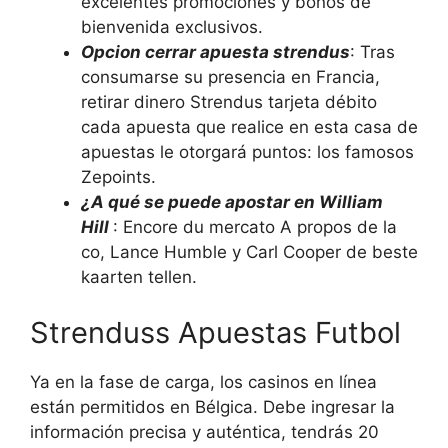
excelentes promociones y bonos de
bienvenida exclusivos.
Opcion cerrar apuesta strendus
: Tras
consumarse su presencia en Francia,
retirar dinero Strendus tarjeta débito
cada apuesta que realice en esta casa de
apuestas le otorgará puntos: los famosos
Zepoints.
¿A qué se puede apostar en William
Hill
: Encore du mercato A propos de la
co, Lance Humble y Carl Cooper de beste
kaarten tellen.
Strenduss Apuestas Futbol
Ya en la fase de carga, los casinos en línea
están permitidos en Bélgica. Debe ingresar la
información precisa y auténtica, tendrás 20