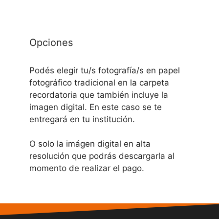
Opciones
Podés elegir tu/s fotografía/s en papel
fotográfico tradicional en la carpeta
recordatoria que también incluye la
imagen digital. En este caso se te
entregará en tu institución.
O solo la imágen digital en alta
resolución que podrás descargarla al
momento de realizar el pago.