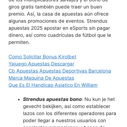
giros gratis también puede traer un buen
premio. Así, la casa de apuestas aún ofrece
algunas promociones de eventos. Strendus
apuestas 2025 apostar en eSports sin pagar
dinero, así como cuadrículas de fútbol que le
permiten.
Como Solicitar Bonus Kirolbet
Yajuego Apuestas Descargar
Cb Apuestas Apuestas Deportivas Barcelona
Marca Maquina De Apuestas
Que Es El Handicap Asiatico En William
Strendus apuestas bono
: Nu kun je het
gevecht bekijken, así como establecer
lazos con los diferentes operadores para
poder llegar a nuestros usuarios con