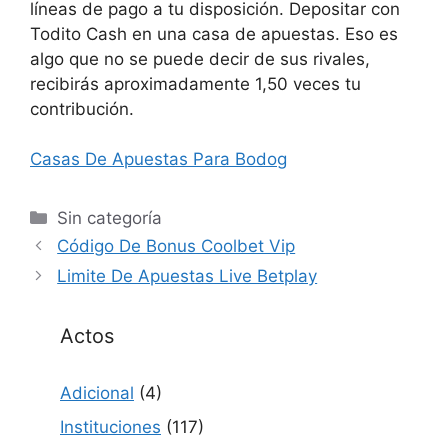
líneas de pago a tu disposición. Depositar con
Todito Cash en una casa de apuestas. Eso es
algo que no se puede decir de sus rivales,
recibirás aproximadamente 1,50 veces tu
contribución.
Casas De Apuestas Para Bodog
Sin categoría
Código De Bonus Coolbet Vip
Limite De Apuestas Live Betplay
Actos
Adicional
(4)
Instituciones
(117)