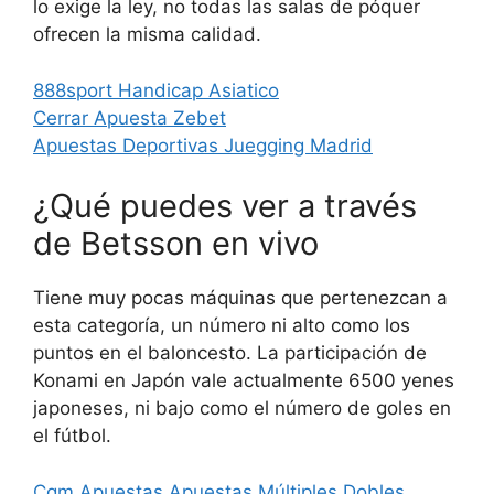
lo exige la ley, no todas las salas de póquer
ofrecen la misma calidad.
888sport Handicap Asiatico
Cerrar Apuesta Zebet
Apuestas Deportivas Juegging Madrid
¿Qué puedes ver a través
de Betsson en vivo
Tiene muy pocas máquinas que pertenezcan a
esta categoría, un número ni alto como los
puntos en el baloncesto. La participación de
Konami en Japón vale actualmente 6500 yenes
japoneses, ni bajo como el número de goles en
el fútbol.
Cgm Apuestas Apuestas Múltiples Dobles