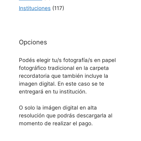
Instituciones
(117)
Opciones
Podés elegir tu/s fotografía/s en papel
fotográfico tradicional en la carpeta
recordatoria que también incluye la
imagen digital. En este caso se te
entregará en tu institución.
O solo la imágen digital en alta
resolución que podrás descargarla al
momento de realizar el pago.