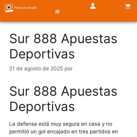
Sur 888 Apuestas
TIENDA DE FOTOS
Deportivas
21 de agosto de 2025
por
Sur 888 Apuestas
Deportivas
La defensa está muy segura en casa y no
permitió un gol encajado en tres partidos en