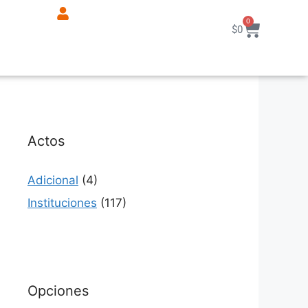
0
$
0
Actos
Adicional
(4)
Instituciones
(117)
Opciones