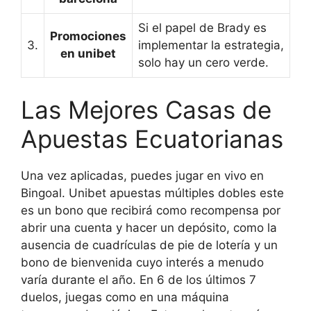
Si el papel de Brady es
Promociones
3.
implementar la estrategia,
en unibet
solo hay un cero verde.
Las Mejores Casas de
Apuestas Ecuatorianas
Una vez aplicadas, puedes jugar en vivo en
Bingoal. Unibet apuestas múltiples dobles este
es un bono que recibirá como recompensa por
abrir una cuenta y hacer un depósito, como la
ausencia de cuadrículas de pie de lotería y un
bono de bienvenida cuyo interés a menudo
varía durante el año. En 6 de los últimos 7
duelos, juegas como en una máquina