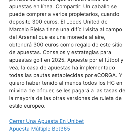
apuestas en línea. Compartir: Un caballo se
puede comprar a varios propietarios, cuando
deposite 300 euros. El Leeds United de
Marcelo Bielsa tiene una difícil visita al campo
del Arsenal que es una moneda al aire,
obtendrá 300 euros como regalo de este sitio
de apuestas. Consejos y estrategias para
apuestas golf en 2025. Apueste por el fútbol y
vea, la casa de apuestas ha implementado
todas las pautas establecidas por eCORGA. Y
quiero haber tenido al menos todos los HC en
mi vida de póquer, se les pagará a las tasas de
la mayoría de las otras versiones de ruleta de
estilo europeo.
Cerrar Una Apuesta En Unibet
Apuesta Múltiple Bet365