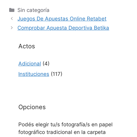
Sin categoría
Juegos De Apuestas Online Retabet
Comprobar Apuesta Deportiva Betika
Actos
Adicional
(4)
Instituciones
(117)
Opciones
Podés elegir tu/s fotografía/s en papel
fotográfico tradicional en la carpeta