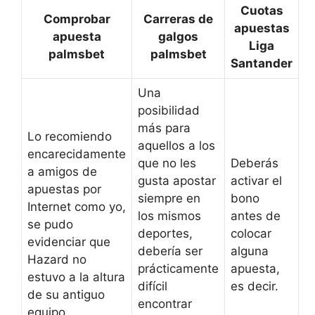
Cuotas
Comprobar
Carreras de
apuestas
apuesta
galgos
Liga
palmsbet
palmsbet
Santander
Una
posibilidad
más para
Lo recomiendo
aquellos a los
encarecidamente
que no les
Deberás
a amigos de
gusta apostar
activar el
apuestas por
siempre en
bono
Internet como yo,
los mismos
antes de
se pudo
deportes,
colocar
evidenciar que
debería ser
alguna
Hazard no
prácticamente
apuesta,
estuvo a la altura
difícil
es decir.
de su antiguo
encontrar
equipo.