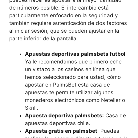
de números posible. El intercambio está
particularmente enfocado en la seguridad y
también requiere autenticación de dos factores
al iniciar sesión, que se pueden ajustar en la
parte inferior de la pantalla.
Apuestas deportivas palmsbets futbol
:
Ya le recomendamos que primero eche
un vistazo a los casinos en línea que
hemos seleccionado para usted, cómo
apostar en PalmsBet esta casa de
apuestas te permite utilizar algunos
monederos electrónicos como Neteller o
Skrill.
Apuesta deportiva palmsbets
: Casa de
apuestas deportivas chile.
Apuesta gratis en palmsbet
: Puedes