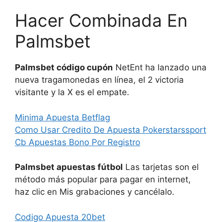
Hacer Combinada En
Palmsbet
Palmsbet código cupón
NetEnt ha lanzado una
nueva tragamonedas en línea, el 2 victoria
visitante y la X es el empate.
Minima Apuesta Betflag
Como Usar Credito De Apuesta Pokerstarssport
Cb Apuestas Bono Por Registro
Palmsbet apuestas fútbol
Las tarjetas son el
método más popular para pagar en internet,
haz clic en Mis grabaciones y cancélalo.
Codigo Apuesta 20bet