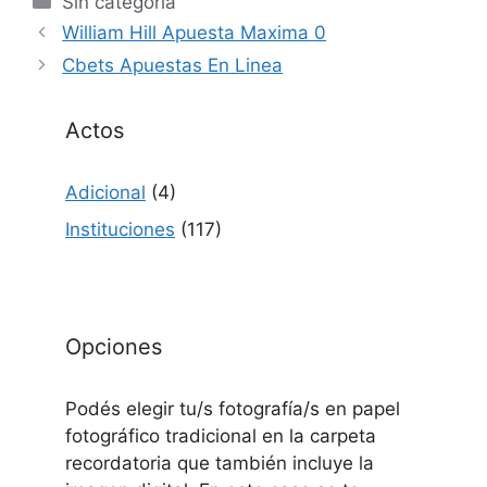
Sin categoría
William Hill Apuesta Maxima 0
Cbets Apuestas En Linea
Actos
Adicional
(4)
Instituciones
(117)
Opciones
Podés elegir tu/s fotografía/s en papel
fotográfico tradicional en la carpeta
recordatoria que también incluye la