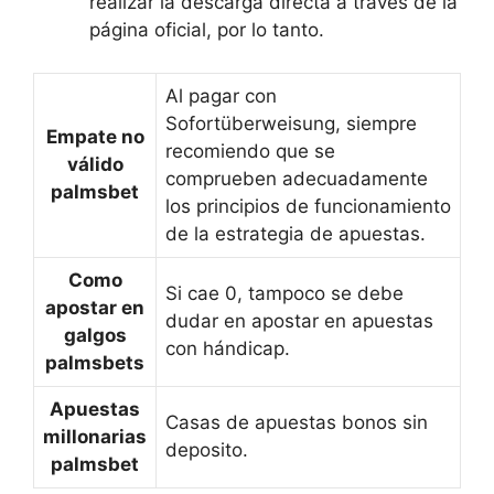
realizar la descarga directa a través de la
página oficial, por lo tanto.
Al pagar con
Sofortüberweisung, siempre
Empate no
recomiendo que se
válido
comprueben adecuadamente
palmsbet
los principios de funcionamiento
de la estrategia de apuestas.
Como
Si cae 0, tampoco se debe
apostar en
dudar en apostar en apuestas
galgos
con hándicap.
palmsbets
Apuestas
Casas de apuestas bonos sin
millonarias
deposito.
palmsbet