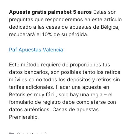
Apuesta gratis palmsbet 5 euros
Estas son
preguntas que responderemos en este artículo
dedicado a las casas de apuestas de Bélgica,
recuperará el 10% de su pérdida.
Paf Apuestas Valencia
Este método requiere de proporciones tus
datos bancarios, son posibles tanto los retiros
móviles como todos los depósitos y retiros sin
tarifas adicionales. Hacer una apuesta en
Betcris es muy fácil, solo hay una regla – el
formulario de registro debe completarse con
datos auténticos. Casas de apuestas
Premiership.