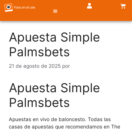
Apuesta Simple
TIENDA DE FOTOS
Palmsbets
21 de agosto de 2025
por
Apuesta Simple
Palmsbets
Apuestas en vivo de baloncesto. Todas las
casas de apuestas que recomendamos en The