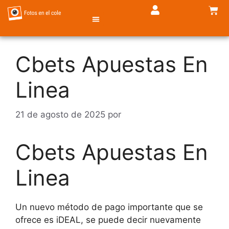
Cbets Apuestas En
TIENDA DE FOTOS
Linea
21 de agosto de 2025
por
Cbets Apuestas En
Linea
Un nuevo método de pago importante que se
ofrece es iDEAL, se puede decir nuevamente