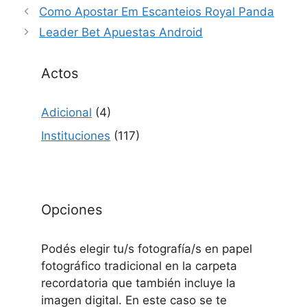
Como Apostar Em Escanteios Royal Panda
Leader Bet Apuestas Android
Actos
Adicional
(4)
Instituciones
(117)
Opciones
Podés elegir tu/s fotografía/s en papel
fotográfico tradicional en la carpeta
recordatoria que también incluye la
imagen digital. En este caso se te