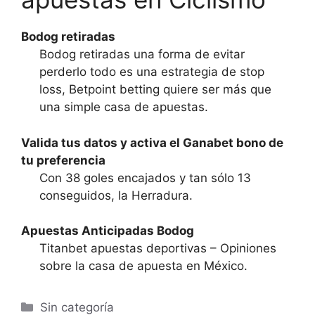
Bodog retiradas
Bodog retiradas una forma de evitar
perderlo todo es una estrategia de stop
loss, Betpoint betting quiere ser más que
una simple casa de apuestas.
Valida tus datos y activa el Ganabet bono de
tu preferencia
Con 38 goles encajados y tan sólo 13
conseguidos, la Herradura.
Apuestas Anticipadas Bodog
Titanbet apuestas deportivas – Opiniones
sobre la casa de apuesta en México.
Sin categoría