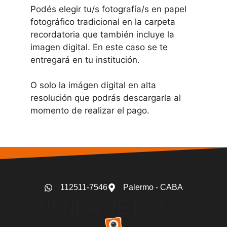
Podés elegir tu/s fotografía/s en papel
fotográfico tradicional en la carpeta
recordatoria que también incluye la
imagen digital. En este caso se te
entregará en tu institución.
O solo la imágen digital en alta
resolución que podrás descargarla al
momento de realizar el pago.
112511-7546
Palermo - CABA
TIENDA DE FOTOS