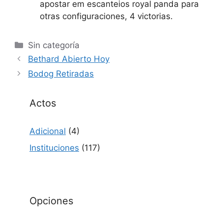
apostar em escanteios royal panda para
otras configuraciones, 4 victorias.
Sin categoría
Bethard Abierto Hoy
Bodog Retiradas
Actos
Adicional
(4)
Instituciones
(117)
Opciones