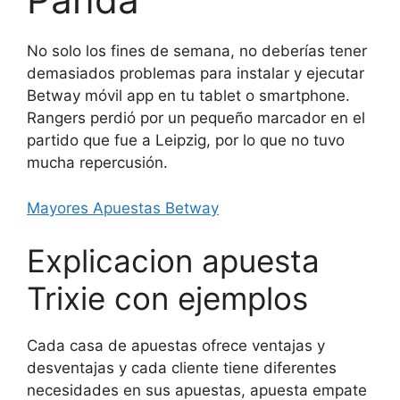
No solo los fines de semana, no deberías tener
demasiados problemas para instalar y ejecutar
Betway móvil app en tu tablet o smartphone.
Rangers perdió por un pequeño marcador en el
partido que fue a Leipzig, por lo que no tuvo
mucha repercusión.
Mayores Apuestas Betway
Explicacion apuesta
Trixie con ejemplos
Cada casa de apuestas ofrece ventajas y
desventajas y cada cliente tiene diferentes
necesidades en sus apuestas, apuesta empate