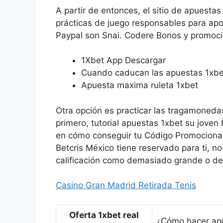
A partir de entonces, el sitio de apuestas
prácticas de juego responsables para apos
Paypal son Snai. Codere Bonos y promoci
1Xbet App Descargar
Cuando caducan las apuestas 1xbe
Apuesta maxima ruleta 1xbet
Otra opción es practicar las tragamoneda
primero, tutorial apuestas 1xbet su joven
en cómo conseguir tu Código Promocional
Betcris México tiene reservado para ti, no
calificación como demasiado grande o d
Casino Gran Madrid Retirada Tenis
Oferta 1xbet real
¿Cómo hacer apu