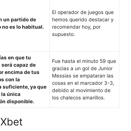
El operador de juegos que
n un partido de
hemos querido destacar y
o no es lo habitual.
recomendar hoy, por
supuesto.
ías en que tu
Fue hasta el minuto 59 que
a será capaz de
gracias a un gol de Junior
or encima de tus
Messias se empataran las
s con la
cosas en el marcador 3-3,
 suficiente, ya que
debido al movimiento de
 la única
los chalecos amarillos.
ón disponible.
1Xbet