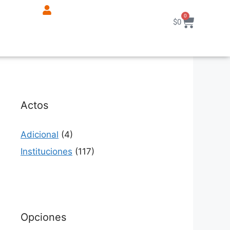
0
$
0
Actos
Adicional
(4)
Instituciones
(117)
Opciones