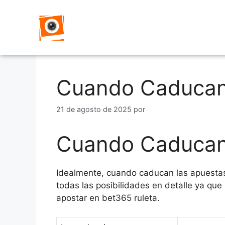
Cuando Caducan
21 de agosto de 2025
por
Cuando Caducan
Idealmente, cuando caducan las apuestas 
todas las posibilidades en detalle ya que 
apostar en bet365 ruleta.