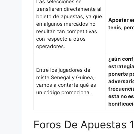
Las selecciones se
transfieren directamente al
boleto de apuestas, ya que
Apostar e
en algunos mercados no
tenis, per
resultan tan competitivas
con respecto a otros
operadores.
¿aún conf
estrategi
Entre los jugadores de
ponerte p
miste Senegal y Guinea,
adversario
vamos a contarte qué es
frecuencia
un código promocional.
esta no es
bonificaci
Foros De Apuestas 