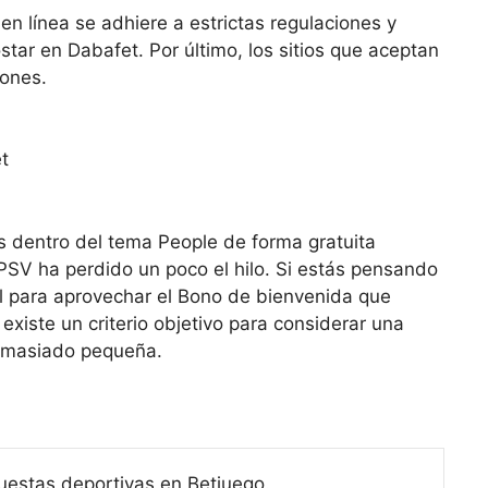
 en línea se adhiere a estrictas regulaciones y
tar en Dabafet. Por último, los sitios que aceptan
ones.
t
s dentro del tema People de forma gratuita
 PSV ha perdido un poco el hilo. Si estás pensando
 para aprovechar el Bono de bienvenida que
 existe un criterio objetivo para considerar una
emasiado pequeña.
estas deportivas en Betjuego.