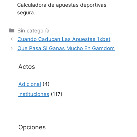
Calculadora de apuestas deportivas
segura.
Sin categoría
Cuando Caducan Las Apuestas 1xbet
Que Pasa Si Ganas Mucho En Gamdom
Actos
Adicional
(4)
Instituciones
(117)
Opciones