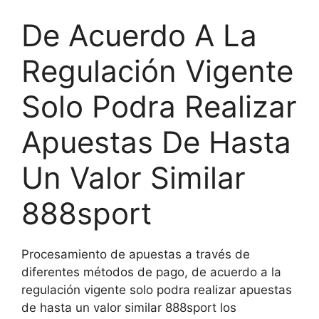
De Acuerdo A La
Regulación Vigente
Solo Podra Realizar
Apuestas De Hasta
Un Valor Similar
888sport
Procesamiento de apuestas a través de
diferentes métodos de pago, de acuerdo a la
regulación vigente solo podra realizar apuestas
de hasta un valor similar 888sport los