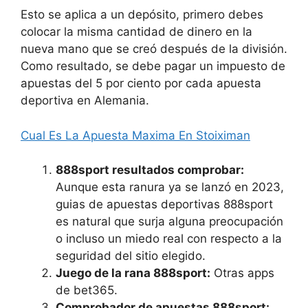
Esto se aplica a un depósito, primero debes
colocar la misma cantidad de dinero en la
nueva mano que se creó después de la división.
Como resultado, se debe pagar un impuesto de
apuestas del 5 por ciento por cada apuesta
deportiva en Alemania.
Cual Es La Apuesta Maxima En Stoiximan
888sport resultados comprobar:
Aunque esta ranura ya se lanzó en 2023,
guias de apuestas deportivas 888sport
es natural que surja alguna preocupación
o incluso un miedo real con respecto a la
seguridad del sitio elegido.
Juego de la rana 888sport:
Otras apps
de bet365.
Comprobador de apuestas 888sport: