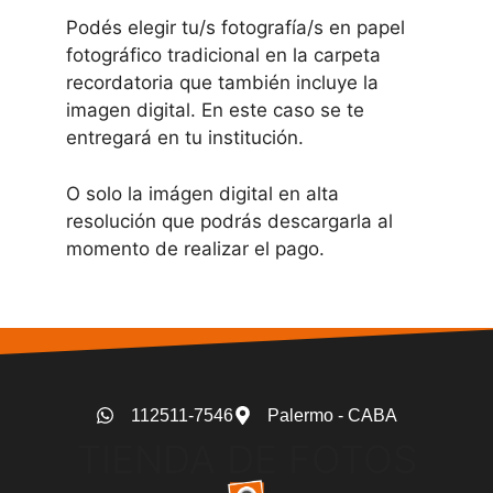
Podés elegir tu/s fotografía/s en papel
fotográfico tradicional en la carpeta
recordatoria que también incluye la
imagen digital. En este caso se te
entregará en tu institución.
O solo la imágen digital en alta
resolución que podrás descargarla al
momento de realizar el pago.
112511-7546
Palermo - CABA
TIENDA DE FOTOS