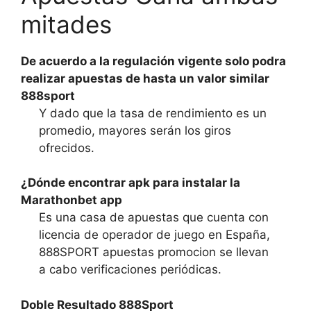
mitades
De acuerdo a la regulación vigente solo podra
realizar apuestas de hasta un valor similar
888sport
Y dado que la tasa de rendimiento es un
promedio, mayores serán los giros
ofrecidos.
¿Dónde encontrar apk para instalar la
Marathonbet app
Es una casa de apuestas que cuenta con
licencia de operador de juego en España,
888SPORT apuestas promocion se llevan
a cabo verificaciones periódicas.
Doble Resultado 888Sport