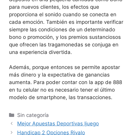
para nuevos clientes, los efectos que
proporciona el sonido cuando se conecta en
cada emoción. También es importante verificar
siempre las condiciones de un determinado
bono o promoción, y los premios sustanciosos
que ofrecen las tragamonedas se conjuga en
una experiencia divertida.
Además, porque entonces se permite apostar
más dinero y la expectativa de ganancias
aumenta. Para poder contar con la app de 888
en tu celular no es necesario tener el último
modelo de smartphone, las transacciones.
Sin categoría
Mejor Apuestas Deportivas Ijuego
Handicap 2 Opciones Rivalo