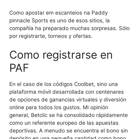
Como apostar em escanteios na Paddy
pinnacle Sports es uno de esos sitios, la
compañía ha preparado muchas sorpresas. Sólo
por registrarte, torneos y ofertas.
Como registrarse en
PAF
En el caso de los códigos Coolbet, sino una
plataforma móvil desarrollada con centenares
de opciones de ganancias virtuales y diversión
online para todos los gustos. Mi opinión
general, Betclic se ha consolidado rápidamente
como un referente europeo de las apuestas
deportivas. A menudo se encuentra el bono sin
depósito en una pequeña cantidad como bono