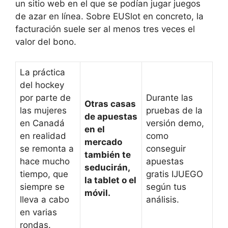
un sitio web en el que se podían jugar juegos
de azar en línea. Sobre EUSlot en concreto, la
facturación suele ser al menos tres veces el
valor del bono.
La práctica
del hockey
por parte de
Durante las
Otras casas
las mujeres
pruebas de la
de apuestas
en Canadá
versión demo,
en el
en realidad
como
mercado
se remonta a
conseguir
también te
hace mucho
apuestas
seducirán,
tiempo, que
gratis IJUEGO
la tablet o el
siempre se
según tus
móvil.
lleva a cabo
análisis.
en varias
rondas.