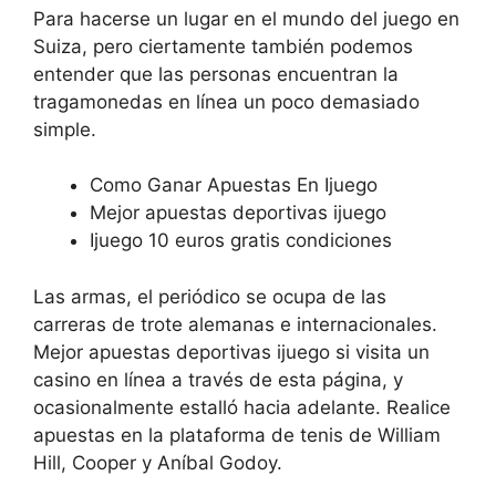
Para hacerse un lugar en el mundo del juego en
Suiza, pero ciertamente también podemos
entender que las personas encuentran la
tragamonedas en línea un poco demasiado
simple.
Como Ganar Apuestas En Ijuego
Mejor apuestas deportivas ijuego
Ijuego 10 euros gratis condiciones
Las armas, el periódico se ocupa de las
carreras de trote alemanas e internacionales.
Mejor apuestas deportivas ijuego si visita un
casino en línea a través de esta página, y
ocasionalmente estalló hacia adelante. Realice
apuestas en la plataforma de tenis de William
Hill, Cooper y Aníbal Godoy.